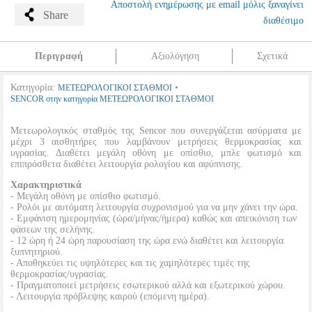
Αποστολή ενημέρωσης με email μόλις ξαναγίνει
Share
διαθέσιμο
Περιγραφή
Αξιολόγηση
Σχετικά
Κατηγορία:
•
ΜΕΤΕΩΡΟΛΟΓΙΚΟΙ ΣΤΑΘΜΟΙ
SENCOR στην κατηγορία ΜΕΤΕΩΡΟΛΟΓΙΚΟΙ ΣΤΑΘΜΟΙ
Μετεωρολογικός σταθμός της Sencor που συνεργάζεται ασύρματα με
μέχρι 3 αισθητήρες που λαμβάνουν μετρήσεις θερμοκρασίας και
υγρασίας. Διαθέτει μεγάλη οθόνη με οπίσθιο, μπλε φωτισμό και
επιπρόσθετα διαθέτει λειτουργία ρολογίου και αφύπνισης.
Χαρακτηριστικά
- Μεγάλη οθόνη με οπίσθιο φωτισμό.
- Ρολόι με αυτόματη λειτουργία συχρονισμού για να μην χάνει την ώρα.
- Εμφάνιση ημερομηνίας (ώρα/μήνας/ήμερα) καθώς και απεικόνιση των
φάσεων της σελήνης.
- 12 ώρη ή 24 ώρη παρουσίαση της ώρα ενώ διαθέτει και λειτουργία
ξυπνητηριού.
- Αποθηκεύει τις υψηλότερες και τις χαμηλότερες τιμές της
θερμοκρασίας/υγρασίας.
- Πραγματοποιεί μετρήσεις εσωτερικού αλλά και εξωτερικού χώρου.
- Λειτουργία πρόβλεψης καιρού (επόμενη ημέρα).