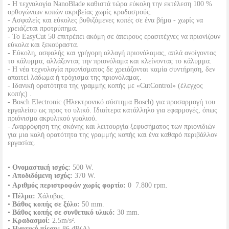
- Η τεχνολογία NanoBlade καθιστά τώρα εύκολη την εκτέλεση 100 %
ορθογώνιων κοπών ακριβείας χωρίς κραδασμούς.
- Ασφαλείς και εύκολες βυθιζόμενες κοπές σε ένα βήμα - χωρίς να
χρειάζεται προτρύπημα.
- Το EasyCut 50 επιτρέπει ακόμη σε άπειρους ερασιτέχνες να πριονίζουν
εύκολα και ξεκούραστα.
- Εύκολη, ασφαλής και γρήγορη αλλαγή πριονόλαμας, απλά ανοίγοντας
το κάλυμμα, αλλάζοντας την πριονόλαμα και κλείνοντας το κάλυμμα.
- Η νέα τεχνολογία πριονίσματος δε χρειάζονται καμία συντήρηση, δεν
απαιτεί λάδωμα ή τρόχισμα της πριονόλαμας.
- Ιδανική ορατότητα της γραμμής κοπής με «CutControl» (έλεγχος
κοπής) .
- Bosch Electronic (Ηλεκτρονικό σύστημα Bosch) για προσαρμογή του
εργαλείου ως προς το υλικό. Ιδιαίτερα κατάλληλο για εφαρμογές, όπως
πριόνισμα ακρυλικού γυαλιού.
- Αναρρόφηση της σκόνης και λειτουργία ξεφυσήματος των πριονιδιών
για μια καλή ορατότητα της γραμμής κοπής και ένα καθαρό περιβάλλον
εργασίας.
•
Ονομαστική ισχύς:
500 W.
•
Αποδιδόμενη ισχύς:
370 W.
•
Αριθμός περιστροφών χωρίς φορτίο:
0  7.800 rpm.
•
Πέλμα:
Χάλυβας.
•
Βάθος κοπής σε ξύλο:
50 mm.
•
Βάθος κοπής σε συνθετικό υλικό:
30 mm.
•
Κραδασμοί:
2.5m/s².
•
Ηχητική πίεση:
86 dB(A).