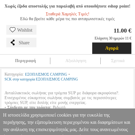
Χωρίς έξοδα αποστολής για παραλαβή από οποιοδήποτε eshop point!
Σταθερά Χαμηλές Τιμές!
Εδώ θα βρείτε κάθε μέρα τις πιο ανταγωνιστικές τιμές
11.00 €
Wishlist
Ελάχιστη 30 ημερών 11 €
Share
Αγορά
Περιγραφή
Αξιολόγηση
Σχετικά
Κατηγορία:
•
ΕΞΟΠΛΙΣΜΟΣ CAMPING
SCK στην κατηγορία ΕΞΟΠΛΙΣΜΟΣ CAMPING
Ανταλλακτικός σωλήνας για τρόμπα SUP με διάφορα ακροφύσια?.
Ενισχυμένος εύκαμπτος σωλήνας συμβατός με τις περισσότερες
τρόμπες SUP, είτε διπλής είτε μονής ενεργείας.
•
Σύνδεση με την τρόμπα:
Βιδωτή.
•
Σύνδεση με φουσκωτό:
Βαλβίδα Halkey-Roberts (πχ. για SUP) και
Η ιστοσελίδα χρησιμοποιεί cookies για την ευκολία της
ακόμα 4 απολήξεις για να ταιριάξει σε οποιοδήποτε φουσκωτό προϊόν.
περιήγησης, την εξατομίκευση περιεχομένου και διαφημίσεων και
την ανάλυση της επισκεψιμότητάς μας. Δείτε τους ανανεωμένους
SCK ΑΝΤΑΛΛΑΚΤΙΚΟΣ ΣΩΛΗΝΑΣ ΓΙΑ ΤΡΟΜΠΑ SUP ΜΕ