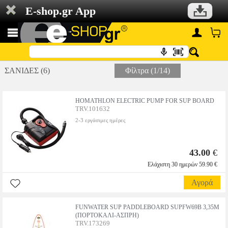
E-shop.gr App
ΣΑΝΙΔΕΣ (6)
Φίλτρα (1/14)
HOMATHLON ELECTRIC PUMP FOR SUP BOARD
TRV.101632
2-3 εργάσιμες ημέρες
43.00
€
Ελάχιστη 30 ημερών 59.90 €
Αγορά
FUNWATER SUP PADDLEBOARD SUPFW69B 3,35M
(ΠΟΡΤΟΚΑΛΙ-ΑΣΠΡΗ)
TRV.173269