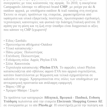
συνεργασίες με τους κολοσσούς της αγοράς. Το 2010, η οικογένεια
Campagnolo λάνσαρε το αθλητικό brand
CMP
, με ρούχα για ski &
outdoor αρχικά, με υποδήματα outdoor & trail running στη συνέχεια.
Έκτοτε οι σειρές προϊόντων της εταιρείας, χαρακτηρίζονται από
υφάσματα και υλικά εξαιρετικής ποιότητας, πρωτοποριακό σχεδιασμό,
τεχνολογικές καινοτομίες και φυσικά την διάσημη Ιταλική φινέτσα. Η
αγάπη για τη φύση και τη ζωή στην ύπαιθρο είναι διαχρονικά οι αξίες
που κάνουν τη CMP ξεχωριστή!
• Είδος>Σανδάλι
• Προτεινόμενα αθλήματα>Outdoor
• Υλικό κατασκευής>
• Πάνω μέρος: Πολυεστέρας
• Επένδυση: Πολυεστέρας
• Ενδιάμεση σόλα: Αφρός Phylon EVA
• Σόλα: Καουτσούκ
• Τεχνολογία κατασκευής>
Phylon EVA
: Το αφρώδες υλικό Phylon
κατασκευάζεται από σβόλους αφρού EVA που αρχικά συμπιέζονται,
κατόπιν διαστέλλονται με θέρμανση και τελικά σχηματίζονται σε
καλούπι εν ψυχρώ. Χρησιμοποιείται στις σόλες των υποδημάτων για
αντικρασμική προστασία και ανάλαφρη εφαρμογή.
• Βάρος>180 gr
• Χρώμα>Μαύρο / Σομόν
Τα προϊόντα των κατηγοριών
Αθλητικά, Βρεφικά - Παιδικά, Ενδυση
Υπόδηση
πωλούνται από την εταιρεία
Electronic Shopping Greece ΑΕ
σε συνεργασία με το site
Plus4u.gr
. Η υποστήριξη μετά την πώληση και