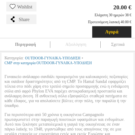
20.00 €
Wishlist
Ελάχιστη 30 ημερών 38 €
Share
Προτεινόμενη λιανική 40.00 €
Αγορά
Περιγραφή
Αξιολόγηση
Σχετικά
Κατηγορία:
•
OUTDOOR-ΓΥΝΑΙΚΑ-ΥΠΟΔΗΣΗ
CMP στην κατηγορία OUTDOOR-ΓΥΝΑΙΚΑ-ΥΠΟΔΗΣΗ
Γυναικείο ανάλαφρο σανδάλι προορισμένο για καλοκαιρινές πεζοπορίες
και outdoor δραστηριότητες από τη CMP. Το Hamal Sandal εφαρμόζει
τέλεια στο πόδι χάρη στο τριπλό σημείο προσαρμογής ενώ η ενδιάμεση
σόλα από αφρό Phylon EVA παρέχει αντικραδασμική προστασία και
ανάλαφρη άνεση. Η ανθεκτική σόλα εξασφαλίζει σταθερά πατήματα σε
κάθε έδαφος, για να απολαύσετε βόλτες στην πόλη, την παραλία ή την
ύπαιθρο.
Για περισσότερα από 50 χρόνια η οικογένεια Campagnolo
πρωταγωνιστεί στην παραγωγή ποιοτικών υφασμάτων και ενδυμάτων.
Αυτό που ξεκίνησε μεταπολεμικά η γιαγιά της οικογένειας σε έναν
πάγκο λαϊκής το 1948, γιγαντώθηκε από τους απογόνους της σε μια
μεγάλη εταιρεία με εργοστάσια εντός και εκτός Ευρώπης και