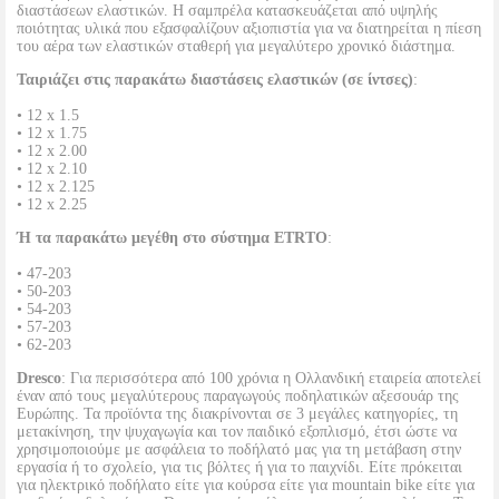
διαστάσεων ελαστικών. Η σαμπρέλα κατασκευάζεται από υψηλής
ποιότητας υλικά που εξασφαλίζουν αξιοπιστία για να διατηρείται η πίεση
του αέρα των ελαστικών σταθερή για μεγαλύτερο χρονικό διάστημα.
Ταιριάζει στις παρακάτω διαστάσεις ελαστικών (σε ίντσες)
:
• 12 x 1.5
• 12 x 1.75
• 12 x 2.00
• 12 x 2.10
• 12 x 2.125
• 12 x 2.25
Ή τα παρακάτω μεγέθη στο σύστημα ETRTO
:
• 47-203
• 50-203
• 54-203
• 57-203
• 62-203
Dresco
: Για περισσότερα από 100 χρόνια η Ολλανδική εταιρεία αποτελεί
έναν από τους μεγαλύτερους παραγωγούς ποδηλατικών αξεσουάρ της
Ευρώπης. Τα προϊόντα της διακρίνονται σε 3 μεγάλες κατηγορίες, τη
μετακίνηση, την ψυχαγωγία και τον παιδικό εξοπλισμό, έτσι ώστε να
χρησιμοποιούμε με ασφάλεια το ποδήλατό μας για τη μετάβαση στην
εργασία ή το σχολείο, για τις βόλτες ή για το παιχνίδι. Είτε πρόκειται
για ηλεκτρικό ποδήλατο είτε για κούρσα είτε για mountain bike είτε για