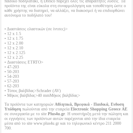
παιδικό ποδηλατάκι, η Dresco παρέχει όλες τις απαραίτητες λύσεις. Τα
προϊόντα της είναι εύκολα στη συναρμολόγηση και τοποθέτηση ώστε ο
κάθε χρήστης να διατηρεί, να αλλάζει, να διακοσμεί ή να επιδιορθώνει
αυτόνομα το ποδήλατό του!
• Διαστάσεις ελαστικών (σε ίντσες)>
• 12 x 1.5
• 12 x 1.75
• 12 x 2.00
• 12 x 2.10
• 12 x 2.125
• 12 x 2.25
• Διαστάσεις ETRTO>
• 47-203
• 50-203
• 54-203
• 57-203
• 62-203
• Τύπος βαλβίδας>Schrader (AV)
• Μήκος βαλβίδας>40 mmΜήκος βαλβίδας>
Τα προϊόντα των κατηγοριών
Αθλητικά, Βρεφικά - Παιδικά, Ενδυση
Υπόδηση
πωλούνται από την εταιρεία
Electronic Shopping Greece ΑΕ
σε συνεργασία με το site
Plus4u.gr
. Η υποστήριξη μετά την πώληση και
οι εγγυήσεις των προϊόντων αυτών παρέχονται από την ίδια εταιρεία
μέσα από το site www.plus4u.gr και το τηλεφωνικό κέντρο 211 2000
700.