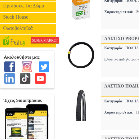
Κατηγορία:
ΠΟΔΗΛΑ
Προτάσεις Για Δώρα
Χαρακτηριστικά:
S
Stock House
Φωτοβολταϊκά
ΛΑΣΤΙΧΟ PROPH
SUPER MARKET
Κατηγορία:
ΠΟΔΗΛΑ
Ελαστικό ποδηλάτου πό
ΛΑΣΤΙΧΟ ΠΟΔΗΛΑ
Κατηγορία:
ΠΟΔΗΛΑ
Χαρακτηριστικά:
ΠΑ