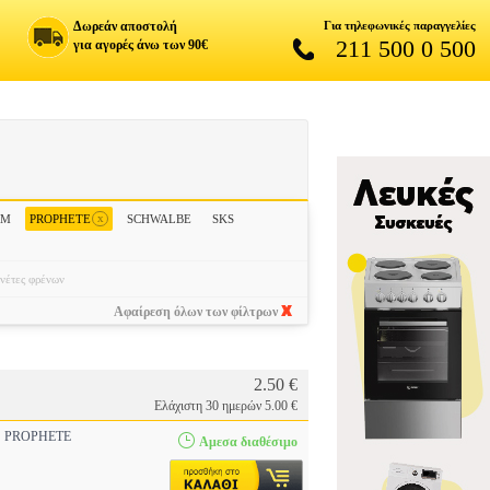
Δωρεάν αποστολή
Για τηλεφωνικές παραγγελίες
211 500 0 500
για αγορές άνω των 90€
x
EM
PROPHETE
SCHWALBE
SKS
νέτες φρένων
Αφαίρεση όλων των φίλτρων
2.50 €
Ελάχιστη 30 ημερών 5.00 €
PROPHETE
Αμεσα διαθέσιμο