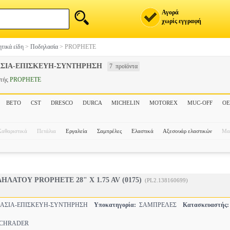
Αγορά
χωρίς εγγραφή
τικά είδη
>
Ποδηλασία
>
PROPHETE
ΣΙΑ-ΕΠΙΣΚΕΥΗ-ΣΥΝΤΗΡΗΣΗ
7 προϊόντα
στής
PROPHETE
BETO
CST
DRESCO
DURCA
MICHELIN
MOTOREX
MUC-OFF
O
Καθαριστικά
Πετάλια
Εργαλεία
Σαμπρέλες
Ελαστικά
Αξεσουάρ ελαστικών
Μα
ΛΑΤΟΥ PROPHETE 28" X 1.75 AV (0175)
(PL2.138160699)
ΣΙΑ-ΕΠΙΣΚΕΥΗ-ΣΥΝΤΗΡΗΣΗ
Υποκατηγορία:
ΣΑΜΠΡΕΛΕΣ
Κατασκευαστής:
CHRADER