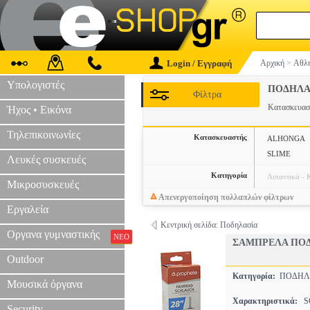
Login / Εγγραφή
Αρχική
>
Αθλη
Υπολογιστές
ΠΟΔΗΛΑ
Φίλτρα
Κατασκευα
Ήχος • Εικόνα
Τηλεπικοινωνίες
Κατασκευαστής
ALHONGA
SLIME
Λευκές συσκευές
Κατηγορία
Λιπαντικά - 
Μικροσυσκευές
Απενεργοποίηση πολλαπλών φίλτρων
Εργαλεία
Κεντρική σελίδα: Ποδηλασία
Οργανα γυμναστικής
ΝΕΟ
ΣΑΜΠΡΕΛΑ ΠΟΔΗ
Outdoor
Κατηγορία:
ΠΟΔΗΛΑ
Μουσικά όργανα
Χαρακτηριστικά:
S
Security