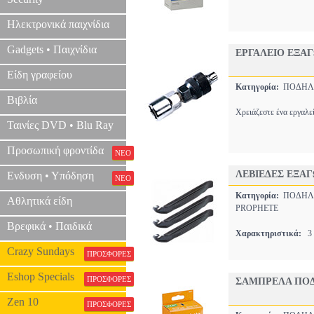
Ηλεκτρονικά παιχνίδια
Gadgets • Παιχνίδια
ΕΡΓΑΛΕΙΟ ΕΞΑΓ
Είδη γραφείου
Κατηγορία:
ΠΟΔΗΛΑ
Βιβλία
Χρειάζεστε ένα εργαλε
Ταινίες DVD • Blu Ray
Προσωπική φροντίδα
ΝΕΟ
ΛΕΒΙΕΔΕΣ ΕΞΑΓ
Ενδυση • Υπόδηση
ΝΕΟ
Κατηγορία:
ΠΟΔΗΛΑ
Αθλητικά είδη
PROPHETE
Βρεφικά • Παιδικά
Χαρακτηριστικά:
3 
Crazy Sundays
ΠΡΟΣΦΟΡΕΣ
Eshop Specials
ΠΡΟΣΦΟΡΕΣ
ΣΑΜΠΡΕΛΑ ΠΟΔΗΛ
Zen 10
ΠΡΟΣΦΟΡΕΣ