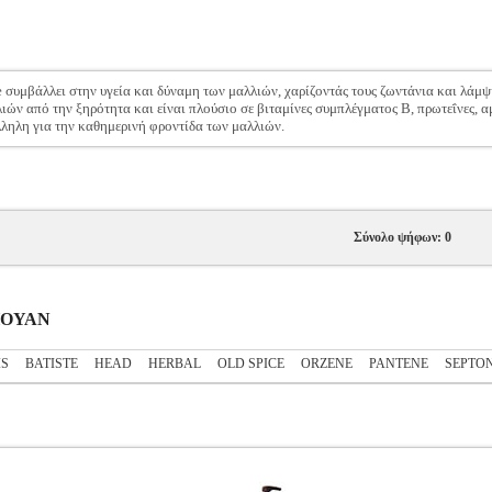
συμβάλλει στην υγεία και δύναμη των μαλλιών, χαρίζοντάς τους ζωντάνια και λάμψη.
ιών από την ξηρότητα και είναι πλούσιο σε βιταμίνες συμπλέγματος Β, πρωτεΐνες, α
λληλη για την καθημερινή φροντίδα των μαλλιών.
Σύνολο ψήφων: 0
ΜΠΟΥΑΝ
IS
BATISTE
HEAD
HERBAL
OLD SPICE
ORZENE
PANTENE
SEPTO