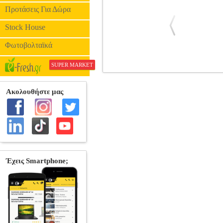
Προτάσεις Για Δώρα
Stock House
Φωτοβολταϊκά
SUPER MARKET
ΣΑΜΠΟΥΑΝ ΚΑΘΗΜΕΡΙΝΗΣ ΧΡΗΣΗ
•ORZENE στην κατηγορία ΣΑΜΠΟΥΑΝ To σ
και λάμψη. Περιέχει πρωτεΐνη σιταριο
συμπλέγματος Β, πρωτεΐνες, αμινοξέα κα