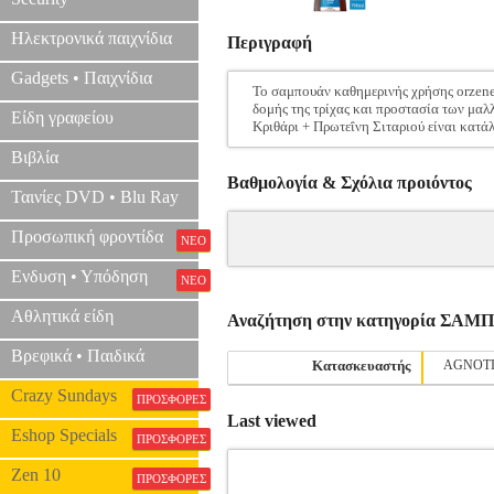
Ηλεκτρονικά παιχνίδια
Περιγραφή
Gadgets • Παιχνίδια
To σαμπουάν καθημερινής χρήσης orzene 
δομής της τρίχας και προστασία των μαλλ
Είδη γραφείου
Κριθάρι + Πρωτεΐνη Σιταριού είναι κατά
Βιβλία
Βαθμολογία & Σχόλια προιόντος
Ταινίες DVD • Blu Ray
Προσωπική φροντίδα
ΝΕΟ
Ενδυση • Υπόδηση
ΝΕΟ
Αθλητικά είδη
Αναζήτηση στην κατηγορία ΣΑ
Βρεφικά • Παιδικά
Κατασκευαστής
AGNOT
Crazy Sundays
ΠΡΟΣΦΟΡΕΣ
Last viewed
Eshop Specials
ΠΡΟΣΦΟΡΕΣ
Zen 10
ΠΡΟΣΦΟΡΕΣ