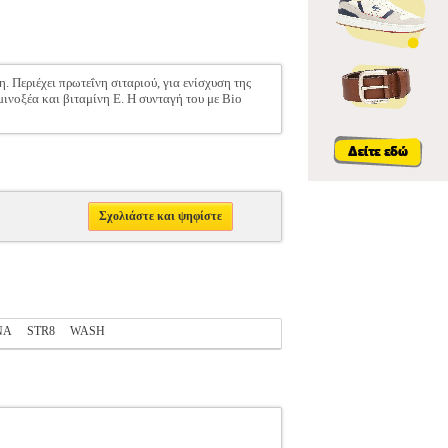
 Περιέχει πρωτεΐνη σιταριού, για ενίσχυση της
μινοξέα και βιταμίνη Ε. Η συνταγή του με Bio
Σχολιάστε και ψηφίστε
NA
STR8
WASH