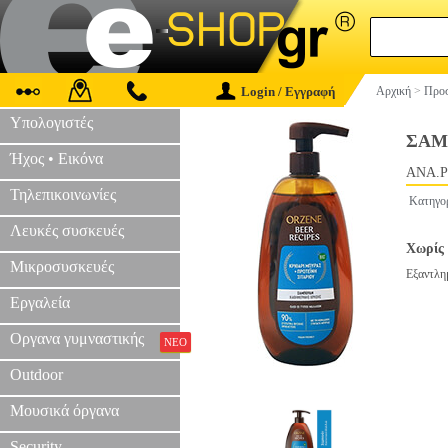
Login / Εγγραφή
Αρχική
>
Προσ
Υπολογιστές
ΣΑΜ
Ήχος • Εικόνα
ANA.P
Τηλεπικοινωνίες
Κατηγο
Λευκές συσκευές
Χωρίς 
Μικροσυσκευές
Εξαντλη
Εργαλεία
Οργανα γυμναστικής
ΝΕΟ
Outdoor
Μουσικά όργανα
Security