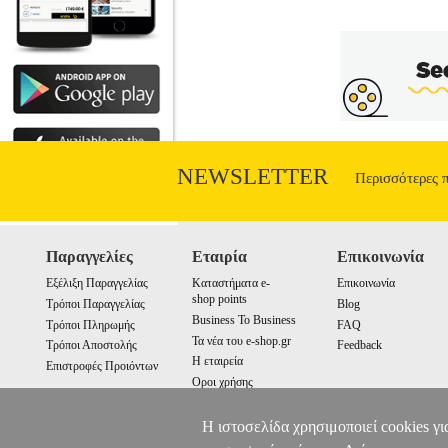
NEWSLETTER
Περισσότερες 
Παραγγελίες
Εταιρία
Επικοινωνία
Εξέλιξη Παραγγελίας
Καταστήματα e-
Επικοινωνία
shop points
Τρόποι Παραγγελίας
Blog
Business To Business
Τρόποι Πληρωμής
FAQ
Τα νέα του e-shop.gr
Τρόποι Αποστολής
Feedback
Η εταιρεία
Επιστροφές Προιόντων
Οροι χρήσης
Cookies
Η ιστοσελίδα χρησιμοποιεί cookies γι