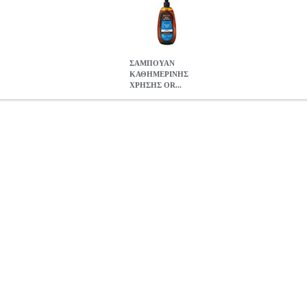
ΣΑΜΠΟΥΑΝ
ΚΑΘΗΜΕΡΙΝΗΣ
ΧΡΗΣΗΣ OR...
Σ ORZENE 750ML
ANA.PRC1220
ANA.PRC1220
ORZENE
OR
αμπουάν καθημερινής χρήσης orzene συμβάλλει στην υγεία και δύ
ύ, για ενίσχυση της δομής της τρίχας και προστασία των μαλλιών από 
ι βιταμίνη Ε. Η συνταγή του με Bio Κριθάρι + Πρωτεΐνη Σιταριού εί
μαλλιών.
ΣΑΜΠΟΥΑΝ ΚΑΘΗΜΕΡΙΝΗΣ ΧΡΗΣΗΣ ORZENE 75
0