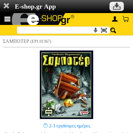
E-shop.gr App
ΣΑΜΠΟΤΕΡ
(EPI.01367)
2-3 εργάσιμες ημέρες