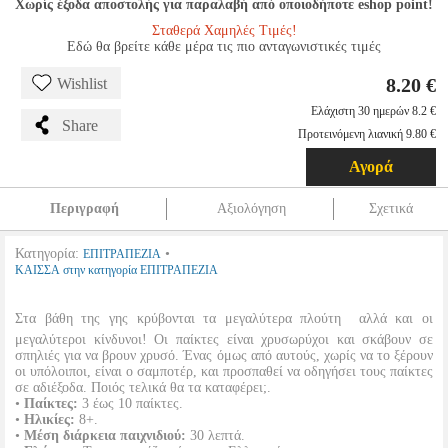
Χωρίς έξοδα αποστολής για παραλαβή από οποιοδήποτε eshop point!
Σταθερά Χαμηλές Τιμές!
Εδώ θα βρείτε κάθε μέρα τις πιο ανταγωνιστικές τιμές
8.20 €
Wishlist
Ελάχιστη 30 ημερών 8.2 €
Share
Προτεινόμενη λιανική 9.80 €
Αγορά
Περιγραφή
Αξιολόγηση
Σχετικά
Κατηγορία:
•
ΕΠΙΤΡΑΠΕΖΙΑ
ΚΑΙΣΣΑ στην κατηγορία ΕΠΙΤΡΑΠΕΖΙΑ
Στα βάθη της γης κρύβονται τα μεγαλύτερα πλούτη  αλλά και οι
μεγαλύτεροι κίνδυνοι! Οι παίκτες είναι χρυσωρύχοι και σκάβουν σε
σπηλιές για να βρουν χρυσό. Ένας όμως από αυτούς, χωρίς να το ξέρουν
οι υπόλοιποι, είναι ο σαμποτέρ, και προσπαθεί να οδηγήσει τους παίκτες
σε αδιέξοδα. Ποιός τελικά θα τα καταφέρει;.
•
Παίκτες:
3 έως 10 παίκτες.
•
Ηλικίες:
8+.
•
Μέση διάρκεια παιχνιδιού:
30 λεπτά.