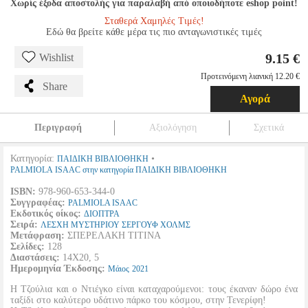
Χωρίς έξοδα αποστολής για παραλαβή από οποιοδήποτε eshop point!
Σταθερά Χαμηλές Τιμές!
Εδώ θα βρείτε κάθε μέρα τις πιο ανταγωνιστικές τιμές
9.15 €
Wishlist
Προτεινόμενη λιανική 12.20 €
Share
Αγορά
Περιγραφή
Αξιολόγηση
Σχετικά
Κατηγορία:
•
ΠΑΙΔΙΚΗ ΒΙΒΛΙΟΘΗΚΗ
PALMIOLA ISAAC στην κατηγορία ΠΑΙΔΙΚΗ ΒΙΒΛΙΟΘΗΚΗ
ISBN:
978-960-653-344-0
Συγγραφέας:
PALMIOLA ISAAC
Εκδοτικός οίκος:
ΔΙΟΠΤΡΑ
Σειρά:
ΛΕΣΧΗ ΜΥΣΤΗΡΙΟΥ ΣΕΡΓΟΥΦ ΧΟΛΜΣ
Μετάφραση:
ΣΠΕΡΕΛΑΚΗ ΤΙΤΙΝΑ
Σελίδες:
128
Διαστάσεις:
14Χ20, 5
Ημερομηνία Έκδοσης:
Μάιος
2021
Η Τζούλια και ο Ντιέγκο είναι καταχαρούμενοι: τους έκαναν δώρο ένα
ταξίδι στο καλύτερο υδάτινο πάρκο του κόσμου, στην Τενερίφη!