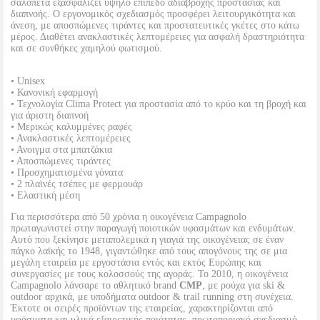
σαλοπέτα εξασφαλίζει υψηλό επίπεδο αδιάβροχης προστασίας και
διαπνοής. Ο εργονομικός σχεδιασμός προσφέρει λειτουργικότητα και
άνεση, με αποσπώμενες τιράντες και προστατευτικές γκέτες στο κάτω
μέρος. Διαθέτει ανακλαστικές λεπτομέρειες για ασφαλή δραστηριότητα
και σε συνθήκες χαμηλού φωτισμού.
• Unisex
• Κανονική εφαρμογή
• Τεχνολογία Clima Protect για προστασία από το κρύο και τη βροχή και
για άριστη διαπνοή
• Μερικώς καλυμμένες ραφές
• Ανακλαστικές λεπτομέρειες
• Ανοιγμα στα μπατζάκια
• Αποσπώμενες τιράντες
• Προσχηματισμένα γόνατα
• 2 πλαϊνές τσέπες με φερμουάρ
• Ελαστική μέση
Για περισσότερα από 50 χρόνια η οικογένεια Campagnolo
πρωταγωνιστεί στην παραγωγή ποιοτικών υφασμάτων και ενδυμάτων.
Αυτό που ξεκίνησε μεταπολεμικά η γιαγιά της οικογένειας σε έναν
πάγκο λαϊκής το 1948, γιγαντώθηκε από τους απογόνους της σε μια
μεγάλη εταιρεία με εργοστάσια εντός και εκτός Ευρώπης και
συνεργασίες με τους κολοσσούς της αγοράς. Το 2010, η οικογένεια
Campagnolo λάνσαρε το αθλητικό brand
CMP
, με ρούχα για ski &
outdoor αρχικά, με υποδήματα outdoor & trail running στη συνέχεια.
Έκτοτε οι σειρές προϊόντων της εταιρείας, χαρακτηρίζονται από
υφάσματα και υλικά εξαιρετικής ποιότητας, πρωτοποριακό σχεδιασμό,