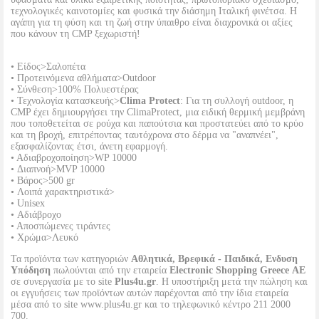
τεχνολογικές καινοτομίες και φυσικά την διάσημη Ιταλική φινέτσα. Η
αγάπη για τη φύση και τη ζωή στην ύπαιθρο είναι διαχρονικά οι αξίες
που κάνουν τη CMP ξεχωριστή!
• Είδος>Σαλοπέτα
• Προτεινόμενα αθλήματα>Outdoor
• Σύνθεση>100% Πολυεστέρας
• Τεχνολογία κατασκευής>
Clima Protect
: Για τη συλλογή outdoor, η
CMP έχει δημιουργήσει την ClimaProtect, μια ειδική θερμική μεμβράνη
που τοποθετείται σε ρούχα και παπούτσια και προστατεύει από το κρύο
και τη βροχή, επιτρέποντας ταυτόχρονα στο δέρμα να "αναπνέει",
εξασφαλίζοντας έτσι, άνετη εφαρμογή.
• Αδιαβροχοποίηση>WP 10000
• Διαπνοή>MVP 10000
• Βάρος>500 gr
• Λοιπά χαρακτηριστικά>
• Unisex
• Αδιάβροχο
• Αποσπώμενες τιράντες
• Χρώμα>Λευκό
Τα προϊόντα των κατηγοριών
Αθλητικά, Βρεφικά - Παιδικά, Ενδυση
Υπόδηση
πωλούνται από την εταιρεία
Electronic Shopping Greece ΑΕ
σε συνεργασία με το site
Plus4u.gr
. Η υποστήριξη μετά την πώληση και
οι εγγυήσεις των προϊόντων αυτών παρέχονται από την ίδια εταιρεία
μέσα από το site www.plus4u.gr και το τηλεφωνικό κέντρο 211 2000
700.