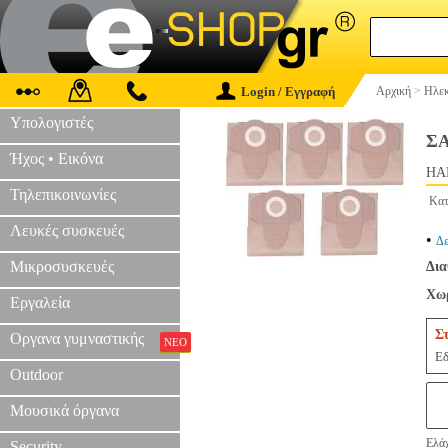
Login / Εγγραφή
Αρχική
>
Ηλεκ
Υπολογιστές
ΣΑ
Ήχος • Εικόνα
HAP
Τηλεπικοινωνίες
Κατ
Λευκές συσκευές
•
Δε
Μικροσυσκευές
Δια
Χωρ
Εργαλεία
Σ
Οργανα γυμναστικής
ΝΕΟ
Εδ
Outdoor
Μουσικά όργανα
Ελάχ
Security