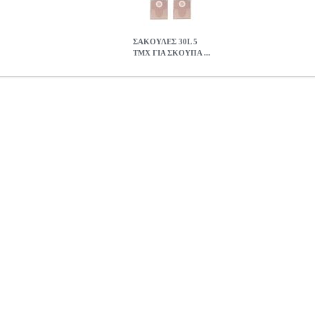
ΣΑΚΟΥΛΕΣ 30L 5
ΤΜΧ ΓΙΑ ΣΚΟΥΠΑ ...
EINHELL BT-VC 1500 SA 2351170
HAP.436623
HAP.436623
EI
ΣΟΥΑΡ-ΑΝΑΛΩΣΙΜΑ ΗΛ ΣΚΟΥΠΩΝ •EINHELL στην κατηγορί
ρητικότητα: 30 Λίτρα. • Ποσότητα: 5 τεμάχια. • Συμβατότητα: Σκ
 7 ημερών
ΣΑΚΟΥΛΕΣ 30L 5 ΤΜΧ ΓΙΑ ΣΚΟΥΠΑ EINHELL BT-VC 
13.95