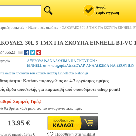
Αγορά
χωρίς εγγραφή
τρικές συσκευές
>
Ηλεκτρικές σκούπες
>
ΣΑΚΟΥΛΕΣ 30L 5 ΤΜΧ ΓΙΑ ΣΚΟΥΠΑ EINHELL BT
ΚΟΥΛΕΣ 30L 5 ΤΜΧ ΓΙΑ ΣΚΟΥΠΑ EINHELL BT-VC 15
.436623
ηγορία
ΑΞΕΣΟΥΑΡ-ΑΝΑΛΩΣΙΜΑ ΗΛ ΣΚΟΥΠΩΝ
•
EINHELL στην κατηγορία ΑΞΕΣΟΥΑΡ-ΑΝΑΛΩΣΙΜΑ ΗΛ ΣΚΟΥΠΩΝ
ίτε όλα τα προιόντα του κατασκευαστή Einhell στο e-shop.gr
θεσιμότητα: Κατόπιν παραγγελίας σε 4-7 εργάσιμες ημέρες
ίς έξοδα αποστολής για παραλαβή από οποιοδήποτε eshop point!
ταθερά Χαμηλές Τιμές!
ώ θα βρείτε κάθε μέρα τις πιο ανταγωνιστικές τιμές
13.95 €
Προσθήκη στη wishlist
ιστη 30 ημερών 13.95 €