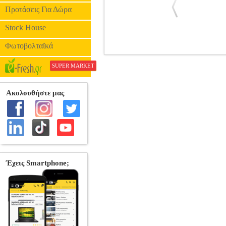
Προτάσεις Για Δώρα
Stock House
Φωτοβολταϊκά
ΣΑΚΟΥΛΕΣ 30L 5 ΤΜΧ ΓΙΑ ΣΚΟΥΠΑ 
SUPER MARKET
ΗΛ ΣΚΟΥΠΩΝ
Κατηγορία: ΑΞΕ
Σακούλες για σκούπες EINHELL • Χω
χρόνος. DOA