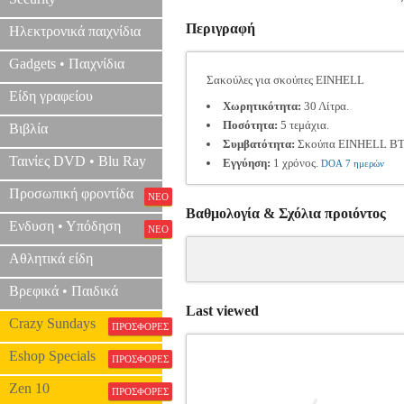
Περιγραφή
Ηλεκτρονικά παιχνίδια
Gadgets • Παιχνίδια
Σακούλες για σκούπες EINHELL
Είδη γραφείου
Χωρητικότητα:
30 Λίτρα.
Ποσότητα:
5 τεμάχια.
Βιβλία
Συμβατότητα:
Σκούπα EINHELL BT
Ταινίες DVD • Blu Ray
Εγγύηση:
1 χρόνος.
DOA 7 ημερών
Προσωπική φροντίδα
ΝΕΟ
Βαθμολογία & Σχόλια προιόντος
Ενδυση • Υπόδηση
ΝΕΟ
Αθλητικά είδη
Βρεφικά • Παιδικά
Last viewed
Crazy Sundays
ΠΡΟΣΦΟΡΕΣ
Eshop Specials
ΠΡΟΣΦΟΡΕΣ
Zen 10
ΠΡΟΣΦΟΡΕΣ