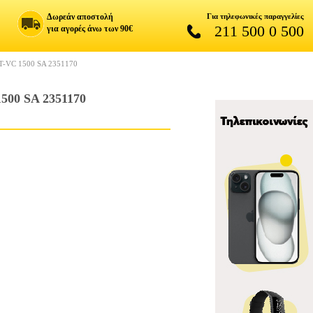
Δωρεάν αποστολή
Για τηλεφωνικές παραγγελίες
211 500 0 500
για αγορές άνω των 90€
-VC 1500 SA 2351170
00 SA 2351170