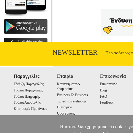
NEWSLETTER
Περισσότερες 
Παραγγελίες
Εταιρία
Επικοινωνία
Εξέλιξη Παραγγελίας
Καταστήματα e-
Επικοινωνία
shop points
Τρόποι Παραγγελίας
Blog
Business To Business
Τρόποι Πληρωμής
FAQ
Τα νέα του e-shop.gr
Τρόποι Αποστολής
Feedback
Η εταιρεία
Επιστροφές Προιόντων
Οροι χρήσης
Cookies
Η ιστοσελίδα χρησιμοποιεί cookies γι