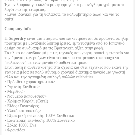
Έχουν λουράκι για καλύτερη εφαρμογή και με ανάγλυφα γράμματα το
λογότυπο της εταιρείας.
• Είναι ιδανικές για τη θάλασσα, το κολυμβητήριο αλλά και για το
σπίτι!
Company info
Η
Superdry
είναι μια εταιρεία που επικεντρώνεται σε προϊόντα υψηλής
ποιότητας με μοναδικές λεπτομέρειες, εμπνευσμένα από το Ιαπωνικό
design σε συνδυασμό με τις Βρετανικές αξίες στην ραφή.
Τα υλικά σε συνδυασμό με τις τεχνικές που χρησιμοποιεί η εταιρεία για
την ύφανση των ρούχων είναι τέτοια που επιτρέπουν στα ρούχα να
"παλιώνουν" με έναν μοναδικό αυθεντικό τρόπο.
Είναι αυτή η αυθεντικότητα στα σχέδια και στις τεχνικές που έκανε την
εταιρεία μέσα σε πολύ σύντομο χρονικό διάστημα παγκόσμια γνωστή
αλλά και την αγαπημένη επιλογή πολλών celebrities.
• Πρόσθετα χαρακτηριστικά>
• Ύφανση-Σύνθεση>
• Μέγεθος>
• Νούμερο παπουτσιού>
• Χρώμα>Κοραλί (Coral)
• Είδος>Σαγιονάρες
• Υλικό κατασκευής>
• Εξωτερική επένδυση: 100% Συνθετικό
• Εσωτερική επένδυση: 100% Συνθετικό
• Σόλα: 100% Eva
• Φροντίδα>