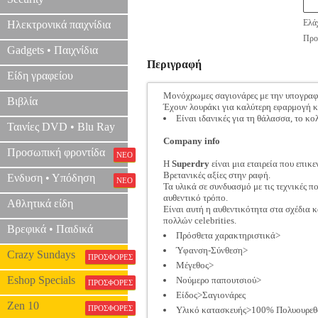
Ελάχ
Ηλεκτρονικά παιχνίδια
Προτ
Gadgets • Παιχνίδια
Περιγραφή
Είδη γραφείου
Μονόχρωμες σαγιονάρες με την υπογρα
Βιβλία
Έχουν λουράκι για καλύτερη εφαρμογή κα
Είναι ιδανικές για τη θάλασσα, το κο
Ταινίες DVD • Blu Ray
Company info
Προσωπική φροντίδα
ΝΕΟ
Η
Superdry
είναι μια εταιρεία που επικ
Βρετανικές αξίες στην ραφή.
Ενδυση • Υπόδηση
ΝΕΟ
Τα υλικά σε συνδυασμό με τις τεχνικές π
αυθεντικό τρόπο.
Αθλητικά είδη
Είναι αυτή η αυθεντικότητα στα σχέδια 
πολλών celebrities.
Βρεφικά • Παιδικά
Πρόσθετα χαρακτηριστικά>
Ύφανση-Σύνθεση>
Crazy Sundays
ΠΡΟΣΦΟΡΕΣ
Μέγεθος>
Eshop Specials
Νούμερο παπουτσιού>
ΠΡΟΣΦΟΡΕΣ
Είδος>Σαγιονάρες
Zen 10
ΠΡΟΣΦΟΡΕΣ
Υλικό κατασκευής>100% Πολυουρεθ