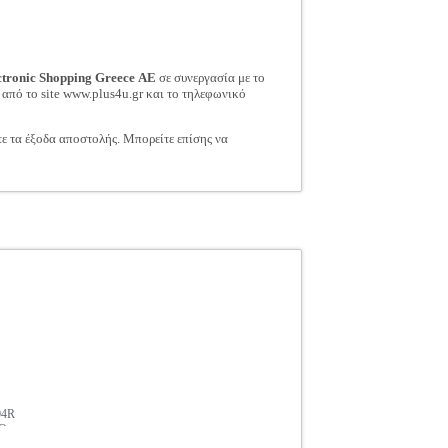
ctronic Shopping Greece ΑΕ
σε συνεργασία με το
 από το site www.plus4u.gr και το τηλεφωνικό
τε τα έξοδα αποστολής. Μπορείτε επίσης να
4R
Ο