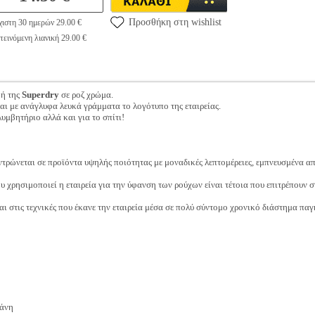
Προσθήκη στη wishlist
ιστη 30 ημερών 29.00 €
εινόμενη λιανική 29.00 €
φή της
Superdry
σε ροζ χρώμα.
ι με ανάγλυφα λευκά γράμματα το λογότυπο της εταιρείας.
λυμβητήριο αλλά και για το σπίτι!
εντρώνεται σε προϊόντα υψηλής ποιότητας με μοναδικές λεπτομέρειες, εμπνευσμένα α
ου χρησιμοποιεί η εταιρεία για την ύφανση των ρούχων είναι τέτοια που επιτρέπουν
και στις τεχνικές που έκανε την εταιρεία μέσα σε πολύ σύντομο χρονικό διάστημα π
άνη