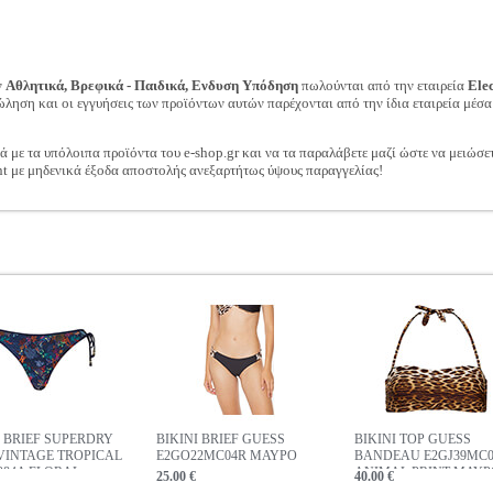
ν
Αθλητικά, Βρεφικά - Παιδικά, Ενδυση Υπόδηση
πωλούνται από την εταιρεία
Ele
ώληση και οι εγγυήσεις των προϊόντων αυτών παρέχονται από την ίδια εταιρεία μέσα
ά με τα υπόλοιπα προϊόντα του e-shop.gr και να τα παραλάβετε μαζί ώστε να μειώσε
t με μηδενικά έξοδα αποστολής ανεξαρτήτως ύψους παραγγελίας!
I BRIEF SUPERDRY
BIKINI BRIEF GUESS
BIKINI TOP GUESS
VINTAGE TROPICAL
E2GO22MC04R ΜΑΥΡΟ
BANDEAU E2GJ39MC0
284A FLORAL
ANIMAL PRINT ΜΑΥΡ
25.00 €
40.00 €
ΡΟ ΜΠΛΕ