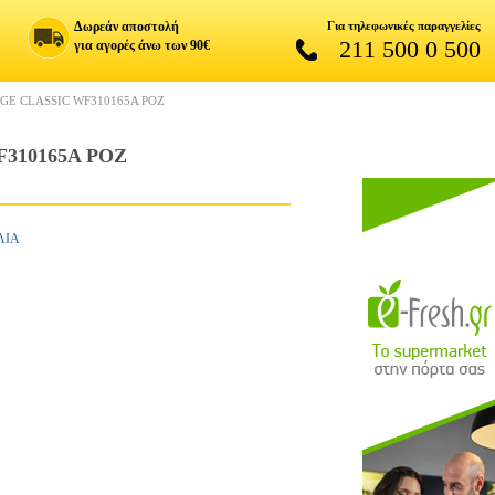
Δωρεάν αποστολή
Για τηλεφωνικές παραγγελίες
211 500 0 500
για αγορές άνω των 90€
GE CLASSIC WF310165A ΡΟΖ
310165A ΡΟΖ
ΛΙΑ