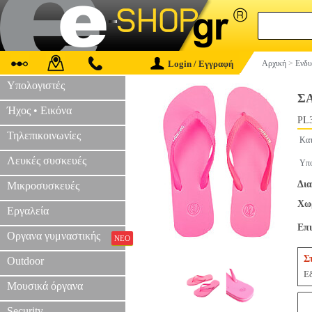
Login / Εγγραφή
Αρχική
>
Ενδυ
Υπολογιστές
Σ
Ήχος • Εικόνα
PL3
Τηλεπικοινωνίες
Κατ
Λευκές συσκευές
Υπο
Δια
Μικροσυσκευές
Χωρ
Εργαλεία
Επ
Οργανα γυμναστικής
ΝΕΟ
Σ
Outdoor
Εδ
Μουσικά όργανα
Security