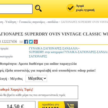
Αγορά
χωρίς εγγραφή
ση - Υπόδηση
>
Γυναικείες σαγιονάρες - σανδάλια
>
ΣΑΓΙΟΝΑΡΕΣ SUPERDRY OVIN VINTA
ΑΓΙΟΝΑΡΕΣ SUPERDRY OVIN VINTAGE CLASSIC WF
.122227456
ηγορία
ΓΥΝΑΙΚΑ-ΣΑΓΙΟΝΑΡΕΣ-ΣΑΝΔΑΛΙΑ
•
SUPERDRY στην κατηγορία ΓΥΝΑΙΚΑ-ΣΑΓΙΟΝΑΡΕΣ-ΣΑΝΔΑ
κατηγορία
ΣΑΓΙΟΝΑΡΕΣ
θεσιμότητα: Αμεσα διαθέσιμο για online παραγγελία
ίς έξοδα αποστολής για παραλαβή από οποιοδήποτε eshop point!
ιλογή - Μέγεθος
ταθερά Χαμηλές Τιμές!
ώ θα βρείτε κάθε μέρα τις πιο ανταγωνιστικές τιμές
14.50 €