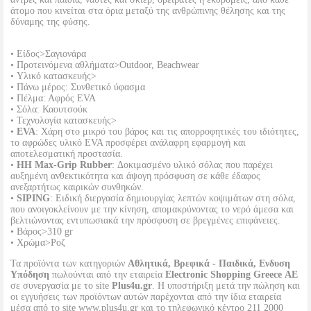
άτομο που κινείται στα όρια μεταξύ της ανθρώπινης θέλησης και της
δύναμης της φύσης.
• Είδος>Σαγιονάρα
• Προτεινόμενα αθλήματα>Outdoor, Beachwear
• Υλικό κατασκευής>
• Πάνω μέρος: Συνθετικό ύφασμα
• Πέλμα: Αφρός EVA
• Σόλα: Καουτσούκ
• Τεχνολογία κατασκευής>
•
EVA
: Χάρη στο μικρό του βάρος και τις απορροφητικές του ιδιότητες,
το αφρώδες υλικό EVA προσφέρει ανάλαφρη εφαρμογή και
αποτελεσματική προστασία.
•
HH Max-Grip Rubber
: Δοκιμασμένο υλικό σόλας που παρέχει
αυξημένη ανθεκτικότητα και άψογη πρόσφυση σε κάθε έδαφος
ανεξαρτήτως καιρικών συνθηκών.
•
SIPING
: Ειδική διεργασία δημιουργίας λεπτών κοψιμάτων στη σόλα,
που ανοιγοκλείνουν με την κίνηση, απομακρύνοντας το νερό άμεσα και
βελτιώνοντας εντυπωσιακά την πρόσφυση σε βρεγμένες επιφάνειες.
• Βάρος>310 gr
• Χρώμα>Ροζ
Τα προϊόντα των κατηγοριών
Αθλητικά, Βρεφικά - Παιδικά, Ενδυση
Υπόδηση
πωλούνται από την εταιρεία
Electronic Shopping Greece ΑΕ
σε συνεργασία με το site
Plus4u.gr
. Η υποστήριξη μετά την πώληση και
οι εγγυήσεις των προϊόντων αυτών παρέχονται από την ίδια εταιρεία
μέσα από το site www.plus4u.gr και το τηλεφωνικό κέντρο 211 2000