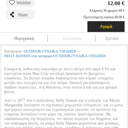
12.00 €
Wishlist
Ελάχιστη 30 ημερών 40 €
Share
Προτεινόμενη λιανική 40.00 €
Αγορά
Περιγραφή
Αξιολόγηση
Σχετικά
Κατηγορία:
•
OUTDOOR-ΓΥΝΑΙΚΑ-ΥΠΟΔΗΣΗ
HELLY HANSEN στην κατηγορία OUTDOOR-ΓΥΝΑΙΚΑ-ΥΠΟΔΗΣΗ
Εύκαμπτη, ανθεκτική σαγιονάρα με άνετο πέλμα από αφρό EVA και
λαστιχένια σόλα Max-Grip για έξοχη πρόσφυση σε βρεγμένες
επιφάνειες. Το βολικό λουράκι διακοσμείται από κομψό τυπωμένο
μοτίβο που συνεχίζεται και στο πέλμα. Ιδανική για καλοκαιρινές
outdoor περιπέτειες, στη θάλασσα, στην πισίνα ή και για μια χαλαρή
βόλτα.
Από το 1877 που ο καπετάνιος Helly Hansen και η σύζυγός του Maren
Margarethe ξεκίνησαν το σχεδιασμό χειμερινών ενδυμάτων, και εν μέσω
αμέτρητων νεωτερισμών και τεχνολογικών ερευνών, τα προϊόντα της
εταιρείας δεσπόζουν στον χώρο της outdoor δραστηριότητας. Με
εξασφαλισμένη την θερμότητα, τον άψογο αερισμό του δέρματος και
την ανάλαφρη άνεση, τα ρούχα Helly Hansen φοριούνται από γυναίκες,
άντρες και παιδιά, ναύτες και σκιέρ, ορειβάτες ή εκδρομείς, από κάθε