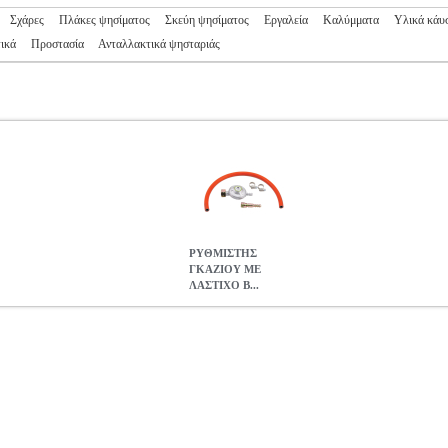
Σχάρες
Πλάκες ψησίματος
Σκεύη ψησίματος
Εργαλεία
Καλύμματα
Υλικά κάυ
ικά
Προστασία
Ανταλλακτικά ψησταριάς
ΡΥΘΜΙΣΤΗΣ
ΓΚΑΖΙΟΥ ΜΕ
ΛΑΣΤΙΧΟ B...
ΙΧΟ BORMANN BBQ1008
HAP.205241
HAP.205241
BORMANN
ΟΣ •BORMANN στην κατηγορία ACCESSORIES ΨΗΣΙΜΑΤΟΣ Το BB
N Home. • Πίεση λειτουργίας: 30mbar.
ΡΥΘΜΙΣΤΗΣ ΓΚΑΖΙΟΥ Μ
12.30