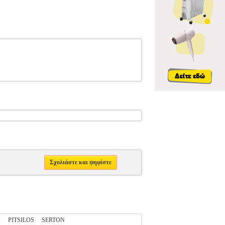
Σχολιάστε και ψηφίστε
M
PITSILOS
SERTON