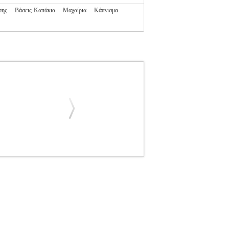
σης
Βάσεις-Καπάκια
Μαχαίρια
Κάπνισμα
BORMANN
ACCESSORIES ΨΗΣΙΜΑΤΟΣ
Q1008 είναι ένας ρυθμιστής αερίου με
Ε ΛΑΣΤΙΧΟ BORMANN BBQ1008