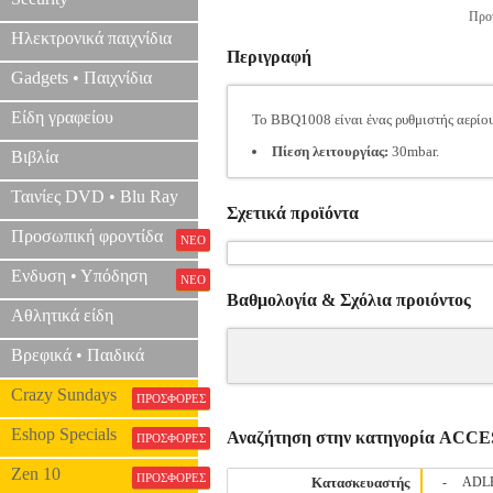
Προτ
Ηλεκτρονικά παιχνίδια
Περιγραφή
Gadgets • Παιχνίδια
Είδη γραφείου
Το BBQ1008 είναι ένας ρυθμιστής αερί
Πίεση λειτουργίας:
30mbar.
Βιβλία
Ταινίες DVD • Blu Ray
Σχετικά προϊόντα
Προσωπική φροντίδα
ΝΕΟ
Ενδυση • Υπόδηση
ΝΕΟ
Βαθμολογία & Σχόλια προιόντος
Αθλητικά είδη
Βρεφικά • Παιδικά
Crazy Sundays
ΠΡΟΣΦΟΡΕΣ
Eshop Specials
Αναζήτηση στην κατηγορία AC
ΠΡΟΣΦΟΡΕΣ
Zen 10
ΠΡΟΣΦΟΡΕΣ
Κατασκευαστής
-
ADL