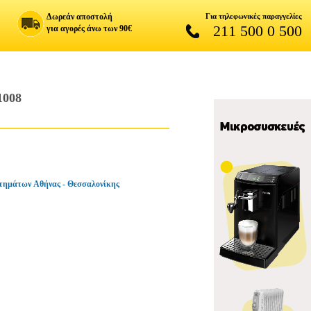
Δωρεάν αποστολή
Για τηλεφωνικές παραγγελίες
211 500 0 500
για αγορές άνω των 90€
008
τημάτων Αθήνας - Θεσσαλονίκης