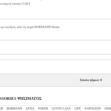
εινόμενη λιανική 15.00 €
ου με σωλήνα, από τη σειρά BORMANN Home.
Σύνολο ψήφων: 0
CESSORIES ΨΗΣΙΜΑΤΟΣ
ER
BORMANN
ESTIA
FOKER
GUSTO CASA
LIFE
NAPOLEON
OE