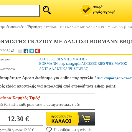
Αγορά
χωρίς εγγραφή
τρικές συσκευές
>
Ψηστιέρες
>
ΡΥΘΜΙΣΤΗΣ ΓΚΑΖΙΟΥ ΜΕ ΛΑΣΤΙΧΟ BORMANN BBQ1008
ΥΘΜΙΣΤΗΣ ΓΚΑΖΙΟΥ ΜΕ ΛΑΣΤΙΧΟ BORMANN BBQ1
.205241
ηγορία
ACCESSORIES ΨΗΣΙΜΑΤΟΣ
•
BORMANN στην κατηγορία ACCESSORIES ΨΗΣΙΜΑΤΟΣ
κατηγορία
ΑΝΤΑΛΛΑΚΤΙΚΑ ΨΗΣΤΑΡΙΑΣ
θεσιμότητα: Αμεσα διαθέσιμο για online παραγγελία
/
Διαθεσιμότητα κατασ
ίς έξοδα αποστολής για παραλαβή από οποιοδήποτε eshop point!
ταθερά Χαμηλές Τιμές!
ώ θα βρείτε κάθε μέρα τις πιο ανταγωνιστικές τιμές
12.30 €
Προσθήκη στη wishlist
ιστη 30 ημερών 12.30 €