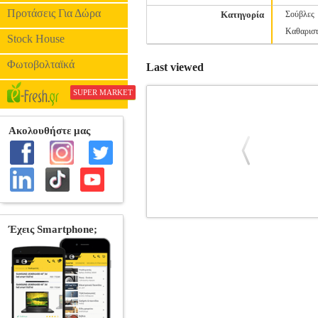
Προτάσεις Για Δώρα
Κατηγορία
Σούβλες
Καθαριστ
Stock House
Φωτοβολταϊκά
Last viewed
SUPER MARKET
ΡΥΘΜΙΣΤΗΣ ΓΚΑΖΙΟΥ ΜΕ ΛΑΣΤ
Κατηγορία: ACCESSORIES ΨΗΣΙΜΑΤ
σωλήνα, από τη σειρά BORMAN