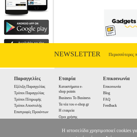
NEWSLETTER
Περισσότερες 
Παραγγελίες
Εταιρία
Επικοινωνία
Εξέλιξη Παραγγελίας
Καταστήματα e-
Επικοινωνία
shop points
Τρόποι Παραγγελίας
Blog
Business To Business
Τρόποι Πληρωμής
FAQ
Τα νέα του e-shop.gr
Τρόποι Αποστολής
Feedback
Η εταιρεία
Επιστροφές Προιόντων
Οροι χρήσης
Cookies
Η ιστοσελίδα χρησιμοποιεί cookies γι