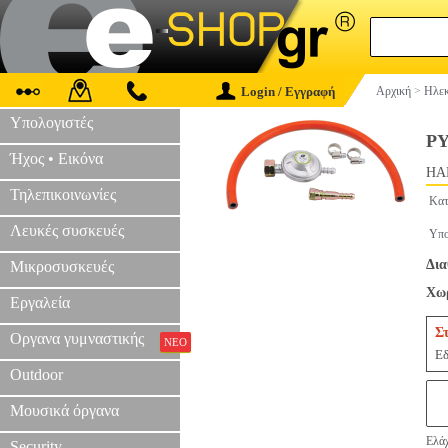
Login / Εγγραφή
Αρχική
>
Ηλεκ
Υπολογιστές
Ρ
Ήχος • Εικόνα
HAP
Τηλεπικοινωνίες
Κατ
Λευκές συσκευές
Υπο
Δια
Μικροσυσκευές
Χωρ
Εργαλεία
Σ
Οργανα γυμναστικής
ΝΕΟ
Εδ
Outdoor
Μουσικά όργανα
Ελάχ
Security