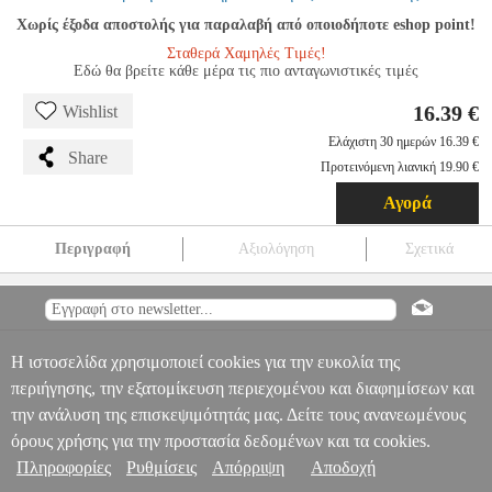
Χωρίς έξοδα αποστολής για παραλαβή από οποιοδήποτε eshop point!
Σταθερά Χαμηλές Τιμές!
Εδώ θα βρείτε κάθε μέρα τις πιο ανταγωνιστικές τιμές
16.39 €
Wishlist
Ελάχιστη 30 ημερών 16.39 €
Share
Προτεινόμενη λιανική 19.90 €
Αγορά
Περιγραφή
Αξιολόγηση
Σχετικά
REAL SAFE VDL-202 ΔΙΑΧΩΡΙΣΤΗΣ ΤΡΟΦΟΔΟΣΙΑΣ
ΘΥΡΟΤΗΛΕΟΡΑΣΕΩΝ
PER.235926
PER.235926
REAL SAFE
REAL SAFE
ΘΥΡΟΤΗΛΕΟΡΑΣΗ
REAL SAFE VDL-202
Πληροφορίες & Υπηρεσίες >
ΔΙΑΧΩΡΙΣΤΗΣ ΤΡΟΦΟΔΟΣΙΑΣ ΘΥΡΟΤΗΛΕΟΡΑΣΕΩΝ
Η ιστοσελίδα χρησιμοποιεί cookies για την ευκολία της
16.39
περιήγησης, την εξατομίκευση περιεχομένου και διαφημίσεων και
την ανάλυση της επισκεψιμότητάς μας. Δείτε τους ανανεωμένους
όρους χρήσης για την προστασία δεδομένων και τα cookies.
Πληροφορίες
Ρυθμίσεις
Απόρριψη
Αποδοχή