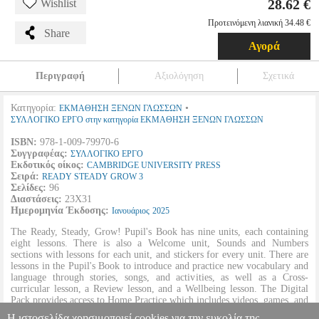
28.62 €
Wishlist
Προτεινόμενη λιανική 34.48 €
Share
Αγορά
Περιγραφή
Αξιολόγηση
Σχετικά
Κατηγορία:
•
ΕΚΜΑΘΗΣΗ ΞΕΝΩΝ ΓΛΩΣΣΩΝ
ΣΥΛΛΟΓΙΚΟ ΕΡΓΟ στην κατηγορία ΕΚΜΑΘΗΣΗ ΞΕΝΩΝ ΓΛΩΣΣΩΝ
ISBN:
978-1-009-79970-6
Συγγραφέας:
ΣΥΛΛΟΓΙΚΟ ΕΡΓΟ
Εκδοτικός οίκος:
CAMBRIDGE UNIVERSITY PRESS
Σειρά:
READY STEADY GROW 3
Σελίδες:
96
Διαστάσεις:
23Χ31
Ημερομηνία Έκδοσης:
Ιανουάριος
2025
The Ready, Steady, Grow! Pupil's Book has nine units, each containing
eight lessons. There is also a Welcome unit, Sounds and Numbers
sections with lessons for each unit, and stickers for every unit. There are
lessons in the Pupil's Book to introduce and practice new vocabulary and
language through stories, songs, and activities, as well as a Cross-
curricular lesson, a Review lesson, and a Wellbeing lesson. The Digital
Pack provides access to Home Practice which includes videos, games, and
worksheets for fun and learning at home. It is full-colour and has a spiral
Η ιστοσελίδα χρησιμοποιεί cookies για την ευκολία της