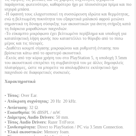
παράγοντας φωτεινότερο, καθαρότερο ήχο με πλουσιότερα πρίμα και πιο
ισχυρά μπάσα.
-Η ύφανσή τους ελαχιστοποιεί τη συσσώρευση ιδρώτα και θερμότητας,
ενώ η βελτιωμένη πυκνότητα του εξαιρετικά μαλακού αφρού μειώνει
σημαντικά τη δύναμη σύσφιξης των ακουστικών για άνετη στήριξη κατά
τη διάρκεια μαραθώνιων παιχνιδιών.
-Το εύκαμπτο μικρόφωνο έχει βελτιωμένο περίβλημα και υποδοχή για
καταπληκτική λήψη φωνής που καταστέλλει το θόρυβο από το πίσω
μέρος και τις πλευρές.
-Διαθέτει κουμπί σίγασης μικροφώνου και ρυθμιστή έντασης που
βρίσκεται κάτω από το αριστερό ακουστικό.
-Εκτός από την κύρια χρήση του στο PlayStation 5, η υποδοχή 3.5mm
του ακουστικού επιτρέπει τη συμβατότητά του με άλλες δημοφιλείς
πλατφόρμες, ώστε να μπορείτε να απολαμβάνετε εκπληκτικό ήχο
παιχνιδιού σε διαφορετικές συσκευές.
Χαρακτηριστικά
•
Τύπος:
Over Ear.
•
Απόκριση συχνότητας:
20 Hz  20 kHz.
•
Αντίσταση:
32 Ω.
•
Ευαισθησία:
96 dBSPL / mW.
•
Διάμετρος Audio Drivers:
50 mm.
•
Τύπος Audio Drivers:
Razer TriForce.
•
Συνδεσιμότητα:
Direct to PlayStation / PC via 3.5mm Connection.
•
Υλικό ακουστικών:
Memory foam.