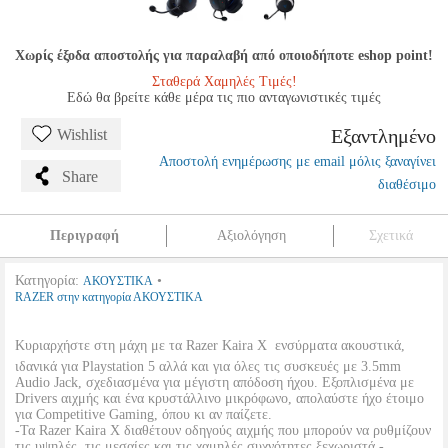
Χωρίς έξοδα αποστολής για παραλαβή από οποιοδήποτε eshop point!
Σταθερά Χαμηλές Τιμές!
Εδώ θα βρείτε κάθε μέρα τις πιο ανταγωνιστικές τιμές
Εξαντλημένο
Wishlist
Αποστολή ενημέρωσης με email μόλις ξαναγίνει
Share
διαθέσιμο
Περιγραφή
Αξιολόγηση
Σχετικά
Κατηγορία:
•
ΑΚΟΥΣΤΙΚΑ
RAZER στην κατηγορία ΑΚΟΥΣΤΙΚΑ
Κυριαρχήστε στη μάχη με τα Razer Kaira X  ενσύρματα ακουστικά,
ιδανικά για Playstation 5 αλλά και για όλες τις συσκευές με 3.5mm
Audio Jack, σχεδιασμένα για μέγιστη απόδοση ήχου. Εξοπλισμένα με
Drivers αιχμής και ένα κρυστάλλινο μικρόφωνο, απολαύστε ήχο έτοιμο
για Competitive Gaming, όπου κι αν παίζετε.
-Τα Razer Kaira X διαθέτουν οδηγούς αιχμής που μπορούν να ρυθμίζουν
τις υψηλές, τις μεσαίες και τις χαμηλές συχνότητες ξεχωριστά -