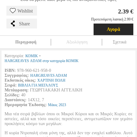
2.39 €
Wishlist
Προτεινόμενη λιανική 2.99 €
Share
Αγορά
Περιγραφή
Αξιολόγηση
Σχετικά
Κατηγορία:
•
ΚΟΜΙΚ
HARGREAVES ADAM στην κατηγορία ΚΟΜΙΚ
ISBN:
978-960-621-958-0
Συγγραφέας:
HARGREAVES ADAM
Εκδοτικός οίκος:
ΧΑΡΤΙΝΗ ΠΟΛΗ
Σειρά:
ΒΙΒΛΙΑ ΓΙΑ ΜΕΓΑΛΟΥΣ
Μετάφραση:
ΓΕΩΡΓΙΑΚΑΚΗ ΑΓΓΕΛΙΚΗ
Σελίδες:
40
Διαστάσεις:
14Χ12, 7
Ημερομηνία Έκδοσης:
Μάιος
2023
Μια νέα σειρά βιβλίων όπου οι Μικροί Κύριοι και οι Μικρές Κυρίες σε
αστείες, αλλά και τόσο οικείες περιπέτειες, αντιμετωπίζουν τον γεμάτο
προκλήσεις κόσμο των μεγάλων.
Η κυρία Ντροπαλή είναι μόνη της, αλλά δεν την ενοχλεί καθόλου. Αυτό