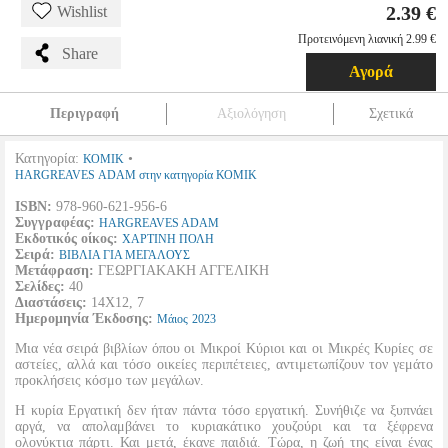
2.39 €
Wishlist
Προτεινόμενη λιανική 2.99 €
Share
Αγορά
Περιγραφή
Αξιολόγηση
Σχετικά
Κατηγορία:
•
ΚΟΜΙΚ
HARGREAVES ADAM στην κατηγορία ΚΟΜΙΚ
ISBN:
978-960-621-956-6
Συγγραφέας:
HARGREAVES ADAM
Εκδοτικός οίκος:
ΧΑΡΤΙΝΗ ΠΟΛΗ
Σειρά:
ΒΙΒΛΙΑ ΓΙΑ ΜΕΓΑΛΟΥΣ
Μετάφραση:
ΓΕΩΡΓΙΑΚΑΚΗ ΑΓΓΕΛΙΚΗ
Σελίδες:
40
Διαστάσεις:
14Χ12, 7
Ημερομηνία Έκδοσης:
Μάιος
2023
Μια νέα σειρά βιβλίων όπου οι Μικροί Κύριοι και οι Μικρές Κυρίες σε
αστείες, αλλά και τόσο οικείες περιπέτειες, αντιμετωπίζουν τον γεμάτο
προκλήσεις κόσμο των μεγάλων.
Η κυρία Εργατική δεν ήταν πάντα τόσο εργατική. Συνήθιζε να ξυπνάει
αργά, να απολαμβάνει το κυριακάτικο χουζούρι και τα ξέφρενα
ολονύκτια πάρτι. Και μετά, έκανε παιδιά. Τώρα, η ζωή της είναι ένας