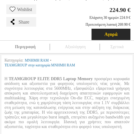
224.90 €
Wishlist
Ελάχιστη 30 ημερών 224.9 €
Share
Προτεινόμενη λιανική 269.90 €
Αγορά
Περιγραφή
Αξιολόγηση
Σχετικά
Κατηγορία:
•
ΜΝΗΜΗ RAM
TEAMGROUP στην κατηγορία ΜΝΗΜΗ RAM
Η
TEAMGROUP ELITE DDR5 Laptop Memory
προσφέρει κορυφαία
απόδοση και αξιοπιστία για φορητούς υπολογιστές νέας γενιάς. Με
συχνότητα λειτουργίας στα 5600MHz, εξασφαλίζει εξαιρετικά γρήγορη
απόκριση και αποτελεσματική διαχείριση απαιτητικών εφαρμογών και
multitasking. Χάρη στην τεχνολογία On-die ECC, παρέχει ενισχυμένη
σταθερότητα, ενώ η χαμηλότερη τάση λειτουργίας στα 1.1V συμβάλλει
στη μείωση της κατανάλωσης ενέργειας και στην αύξηση της διάρκειας
ζωής της μπαταρίας. Η νέα αρχιτεκτονική της DDR5, με περισσότερες
τράπεζες και μεγαλύτερο burst length, επιτρέπει αυξημένο bandwidth για
ακόμα πιο ομαλή λειτουργία. Ιδανική για χρήστες που απαιτούν
αξιοπιστία, ταχύτητα και σταθερότητα στο φορητό τους υπολογιστή.