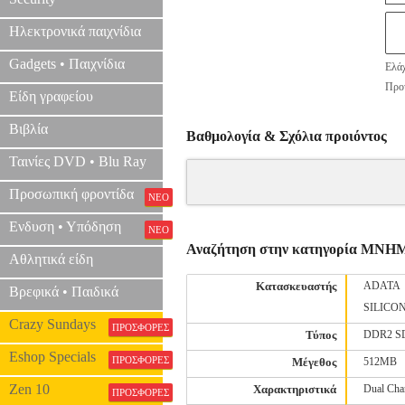
Ηλεκτρονικά παιχνίδια
Gadgets • Παιχνίδια
Ελάχ
Προτ
Είδη γραφείου
Βιβλία
Βαθμολογία & Σχόλια προιόντος
Ταινίες DVD • Blu Ray
Προσωπική φροντίδα
ΝΕΟ
Ενδυση • Υπόδηση
ΝΕΟ
Αναζήτηση στην κατηγορία ΜΝ
Αθλητικά είδη
Κατασκευαστής
ADATA
Βρεφικά • Παιδικά
SILICO
Crazy Sundays
ΠΡΟΣΦΟΡΕΣ
Τύπος
DDR2 
Eshop Specials
ΠΡΟΣΦΟΡΕΣ
Μέγεθος
512MB
Zen 10
Χαρακτηριστικά
Dual Cha
ΠΡΟΣΦΟΡΕΣ