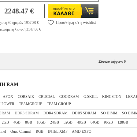
2248.47 €
Προσθήκη στη wishlist
ιστη 30 ημερών 1957.30 €
εινόμενη λιανική 3147.86 €
Σύνολο ψήφων: 0
ΗΜΗ RAM
AFOX
CORSAIR
CRUCIAL
GOODRAM
G.SKILL
KINGSTON
LEXA
N POWER
TEAMGROUP
TEAM GROUP
SDRAM
DDR3 SDRAM
DDR4 SDRAM
DDR5 SDRAM
SO DIMM
SO DIM
2GB
4GB
8GB
16GB
24GB
32GB
48GB
64GB
96GB
128GB
nnel
Quad Channel
RGB
INTEL XMP
AMD EXPO