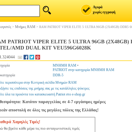
Αγορά
χωρίς εγγραφή
ογιστές
>
Μνήμες RAM
>
RAM PATRIOT VIPER ELITE 5 ULTRA 96GB (2X48GB) DDR5 
M PATRIOT VIPER ELITE 5 ULTRA 96GB (2X48GB) 
TEL/AMD DUAL KIT VEU596G6028K
.324044
ηγορία
ΜΝΗΜΗ RAM
•
PATRIOT στην κατηγορία ΜΝΗΜΗ RAM
κατηγορία
DDR-5
ίτε περισσότερα στην Κεντρική σελίδα Μνημών RAM
ξήστε τις επιδόσεις της μνήμης σας με τις κατάλληλες ψύκτρες
ίτε όλα τα προιόντα του κατασκευαστή Patriot στο e-shop.gr
θεσιμότητα: Κατόπιν παραγγελίας σε 4-7 εργάσιμες ημέρες
εάν αποστολή σε όλες τις μεγάλες πόλεις της Ελλάδας!
ταθερά Χαμηλές Τιμές!
ώ θα βρείτε κάθε μέρα τις πιο ανταγωνιστικές τιμές