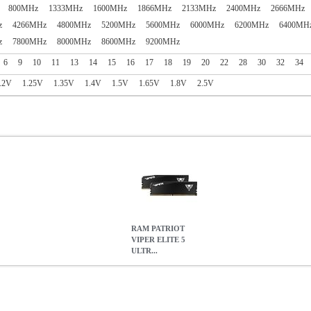
800MHz
1333MHz
1600MHz
1866MHz
2133MHz
2400MHz
2666MHz
z
4266MHz
4800MHz
5200MHz
5600MHz
6000MHz
6200MHz
6400MH
z
7800MHz
8000MHz
8600MHz
9200MHz
6
9
10
11
13
14
15
16
17
18
19
20
22
28
30
32
34
.2V
1.25V
1.35V
1.4V
1.5V
1.65V
1.8V
2.5V
RAM PATRIOT
VIPER ELITE 5
ULTR...
A 96GB (2X48GB) DDR5 6000MT/S CL28 INTEL/AMD DUAL 
M
RAM PATRIOT VIPER ELITE 5 ULTRA 96GB (2X48GB) DDR5
VEU596G6028K
2248.47