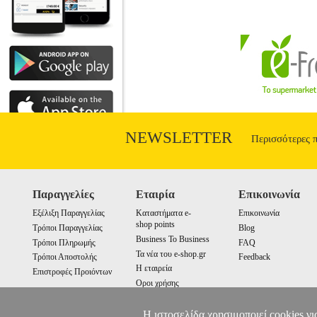
NEWSLETTER
Περισσότερες 
Παραγγελίες
Εταιρία
Επικοινωνία
Εξέλιξη Παραγγελίας
Καταστήματα e-
Επικοινωνία
shop points
Τρόποι Παραγγελίας
Blog
Business To Business
Τρόποι Πληρωμής
FAQ
Τα νέα του e-shop.gr
Τρόποι Αποστολής
Feedback
Η εταιρεία
Επιστροφές Προιόντων
Οροι χρήσης
Cookies
Η ιστοσελίδα χρησιμοποιεί cookies γι