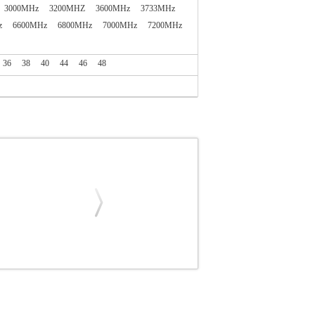
3000MHz
3200MHZ
3600MHz
3733MHz
z
6600MHz
6800MHz
7000MHz
7200MHz
36
38
40
44
46
48
KIT VEU596G6028K
PER.324044
PER.324044
 6000MT/S CL28 INTEL/AMD DUAL KIT