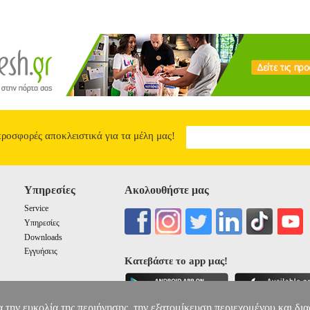
προσφορές αποκλειστικά για τα μέλη μας!
Υπηρεσίες
Ακολουθήστε μας
Service
Υπηρεσίες
Downloads
Εγγυήσεις
Κατεβάστε το app μας!
α την ευκολία της περιήγησης, την εξατομίκευση περιεχομένου και δι