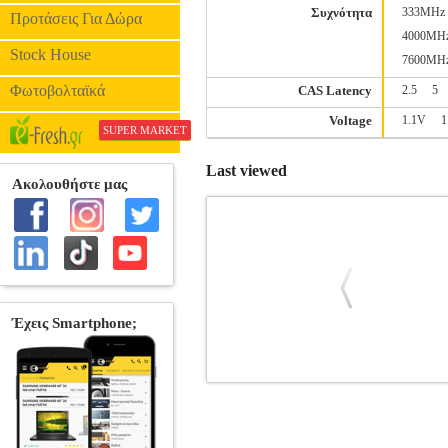
Συχνότητα
333MHz
Προτάσεις Για Δώρα
4000MH
Stock House
7600MH
Φωτοβολταϊκά
CAS Latency
2.5
5
Voltage
1.1V
1
SUPER MARKET
Last viewed
RAM PATRIOT VIPER ELITE 5 ULTR
PATRIOT
PATRIOT
ΜΝΗΜΗ RA