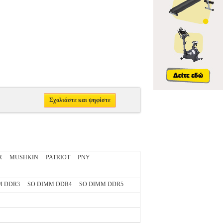
Σχολιάστε και ψηφίστε
R
MUSHKIN
PATRIOT
PNY
M DDR3
SO DIMM DDR4
SO DIMM DDR5