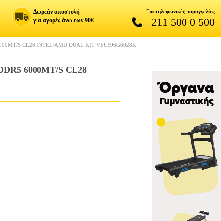
Δωρεάν αποστολή
Για τηλεφωνικές παραγγελίες
211 500 0 500
για αγορές άνω των 90€
6000MT/S CL28 INTEL/AMD DUAL KIT VEU596G6028K
DDR5 6000MT/S CL28