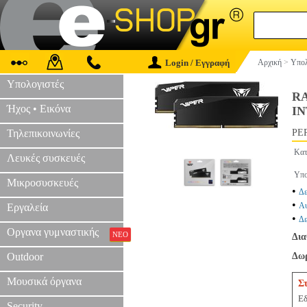
Login / Εγγραφή
Αρχική
>
Υπολ
Υπολογιστές
RA
Ήχος • Εικόνα
IN
Τηλεπικοινωνίες
PER
Κατ
Λευκές συσκευές
Υπο
Μικροσυσκευές
•
Δε
•
Αυ
Εργαλεία
•
Δε
Οργανα γυμναστικής
ΝΕΟ
Δια
Outdoor
Δωρ
Μουσικά όργανα
Σ
Εδ
Security