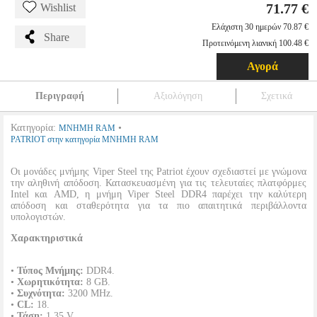
71.77 €
Wishlist
Ελάχιστη 30 ημερών 70.87 €
Share
Προτεινόμενη λιανική 100.48 €
Αγορά
Περιγραφή
Αξιολόγηση
Σχετικά
Κατηγορία:
•
ΜΝΗΜΗ RAM
PATRIOT στην κατηγορία ΜΝΗΜΗ RAM
Οι μονάδες μνήμης Viper Steel της Patriot έχουν σχεδιαστεί με γνώμονα
την αληθινή απόδοση. Κατασκευασμένη για τις τελευταίες πλατφόρμες
Intel και AMD, η μνήμη Viper Steel DDR4 παρέχει την καλύτερη
απόδοση και σταθερότητα για τα πιο απαιτητικά περιβάλλοντα
υπολογιστών.
Χαρακτηριστικά
•
Τύπος Μνήμης:
DDR4.
•
Χωρητικότητα:
8 GB.
•
Συχνότητα:
3200 MHz.
•
CL:
18.
•
Τάση:
1.35 V.