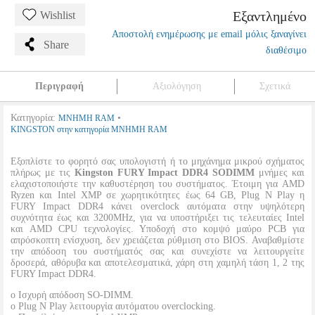
Εξαντλημένο
Wishlist
Αποστολή ενημέρωσης με email μόλις ξαναγίνει
Share
διαθέσιμο
Περιγραφή
Αξιολόγηση
Σχετικά
Κατηγορία:
•
ΜΝΗΜΗ RAM
KINGSTON στην κατηγορία ΜΝΗΜΗ RAM
Εξοπλίστε το φορητό σας υπολογιστή ή το μηχάνημα μικρού σχήματος
πλήρως με τις
Kingston FURY Impact DDR4 SODIMM
μνήμες και
ελαχιστοποιήστε την καθυστέρηση του συστήματος. Έτοιμη για AMD
Ryzen και Intel XMP σε χωρητικότητες έως 64 GB, Plug N Play η
FURY Impact DDR4 κάνει overclock αυτόματα στην υψηλότερη
συχνότητα έως και 3200MHz, για να υποστήριξει τις τελευταίες Intel
και AMD CPU τεχνολογίες. Υποδοχή στο κομψό μαύρο PCB για
απρόσκοπτη ενίσχυση, δεν χρειάζεται ρύθμιση στο BIOS. Αναβαθμίστε
την απόδοση του συστήματός σας και συνεχίστε να λειτουργείτε
δροσερά, αθόρυβα και αποτελεσματικά, χάρη στη χαμηλή τάση 1, 2 της
FURY Impact DDR4.
o Ισχυρή απόδοση SO-DIMM.
o Plug N Play λειτουργία αυτόματου overclocking.