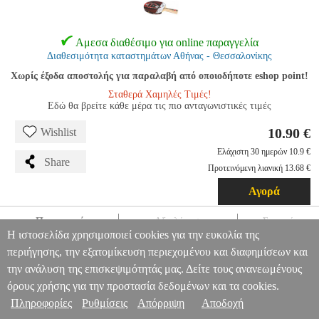
Αμεσα διαθέσιμο για online παραγγελία
Διαθεσιμότητα καταστημάτων Αθήνας - Θεσσαλονίκης
Χωρίς έξοδα αποστολής για παραλαβή από οποιοδήποτε eshop point!
Σταθερά Χαμηλές Τιμές!
Εδώ θα βρείτε κάθε μέρα τις πιο ανταγωνιστικές τιμές
10.90 €
Wishlist
Ελάχιστη 30 ημερών 10.9 €
Share
Προτεινόμενη λιανική 13.68 €
Αγορά
Περιγραφή
Αξιολόγηση
Σχετικά
Η ιστοσελίδα χρησιμοποιεί cookies για την ευκολία της
ΡΑΚΕΤΑ PING PONG SUNFLEX BOOST
PER.234987
περιήγησης, την εξατομίκευση περιεχομένου και διαφημίσεων και
PER.234987
SUNFLEX
SUNFLEX
PING PONG-ΕΞΟΠΛΙΣΜΟΣ
την ανάλυση της επισκεψιμότητάς μας. Δείτε τους ανανεωμένους
ΡΑΚΕΤΑ PING PONG SUNFLEX BOOST
Πληροφορίες & Υπηρεσίες >
όρους χρήσης για την προστασία δεδομένων και τα cookies.
10.90
Πληροφορίες
Ρυθμίσεις
Απόρριψη
Αποδοχή