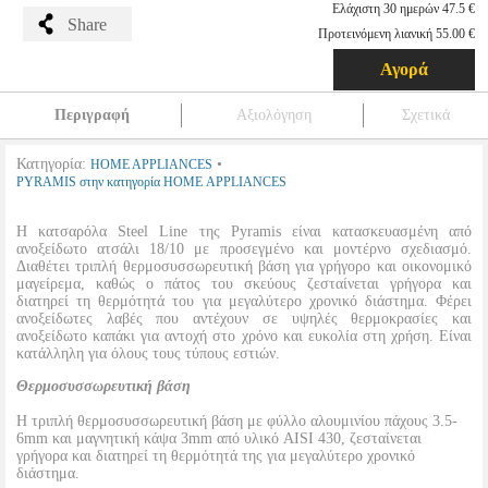
Ελάχιστη 30 ημερών 47.5 €
Share
Προτεινόμενη λιανική 55.00 €
Αγορά
Περιγραφή
Αξιολόγηση
Σχετικά
Κατηγορία:
•
HOME APPLIANCES
PYRAMIS στην κατηγορία HOME APPLIANCES
Η κατσαρόλα Steel Line της Pyramis είναι κατασκευασμένη από
ανοξείδωτο ατσάλι 18/10 με προσεγμένο και μοντέρνο σχεδιασμό.
Διαθέτει τριπλή θερμοσυσσωρευτική βάση για γρήγορο και οικονομικό
μαγείρεμα, καθώς ο πάτος του σκεύους ζεσταίνεται γρήγορα και
διατηρεί τη θερμότητά του για μεγαλύτερο χρονικό διάστημα. Φέρει
ανοξείδωτες λαβές που αντέχουν σε υψηλές θερμοκρασίες και
ανοξείδωτο καπάκι για αντοχή στο χρόνο και ευκολία στη χρήση. Είναι
κατάλληλη για όλους τους τύπους εστιών.
Θερμοσυσσωρευτική βάση
Η τριπλή θερμοσυσσωρευτική βάση με φύλλο αλουμινίου πάχους 3.5-
6mm και μαγνητική κάψα 3mm από υλικό AISI 430, ζεσταίνεται
γρήγορα και διατηρεί τη θερμότητά της για μεγαλύτερο χρονικό
διάστημα.