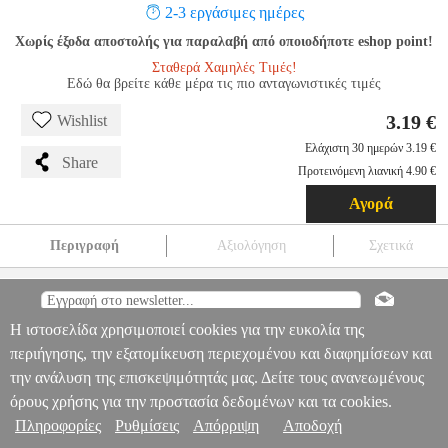
2-3 εργάσιμες ημέρες
Χωρίς έξοδα αποστολής για παραλαβή από οποιοδήποτε eshop point!
Σταθερά Χαμηλές Τιμές!
Εδώ θα βρείτε κάθε μέρα τις πιο ανταγωνιστικές τιμές
3.19 €
Wishlist
Ελάχιστη 30 ημερών 3.19 €
Share
Προτεινόμενη λιανική 4.90 €
Αγορά
Περιγραφή
Αξιολόγηση
Σχετικά
PYRAMID DISNEY: STITCH - PENCILS AND TOPPERS 2 PCS
EPI.23517
EPI.23517
PYRAMID
PYRAMID
ΕΚΠΑΙΔΕΥΤΙΚΑ
PYRAMID DISNEY: STITCH - PENCILS AND TOPPERS 2 PCS
Η ιστοσελίδα χρησιμοποιεί cookies για την ευκολία της
Πληροφορίες & Υπηρεσίες >
3.19
περιήγησης, την εξατομίκευση περιεχομένου και διαφημίσεων και
την ανάλυση της επισκεψιμότητάς μας. Δείτε τους ανανεωμένους
όρους χρήσης για την προστασία δεδομένων και τα cookies.
Πληροφορίες
Ρυθμίσεις
Απόρριψη
Αποδοχή