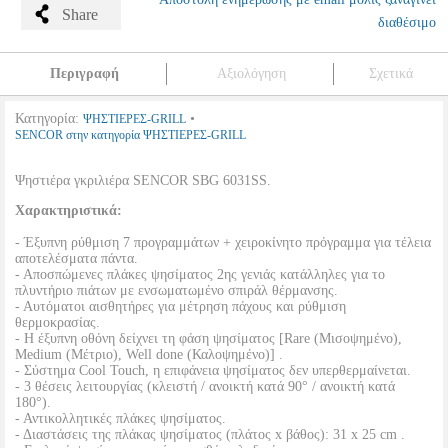
Share
διαθέσιμο
Περιγραφή
Αξιολόγηση
Σχετικά
Κατηγορία:
•
ΨΗΣΤΙΕΡΕΣ-GRILL
SENCOR στην κατηγορία ΨΗΣΤΙΕΡΕΣ-GRILL
Ψηστιέρα γκριλιέρα SENCOR SBG 6031SS.
Χαρακτηριστικά:
- Έξυπνη ρύθμιση 7 προγραμμάτων + χειροκίνητο πρόγραμμα για τέλεια
αποτελέσματα πάντα.
- Αποσπώμενες πλάκες ψησίματος 2ης γενιάς κατάλληλες για το
πλυντήριο πιάτων με ενσωματωμένο σπιράλ θέρμανσης.
- Αυτόματοι αισθητήρες για μέτρηση πάχους και ρύθμιση
θερμοκρασίας.
- Η έξυπνη οθόνη δείχνει τη φάση ψησίματος [Rare (Μισοψημένο),
Medium (Μέτριο), Well done (Καλοψημένο)] .
- Σύστημα Cool Touch, η επιφάνεια ψησίματος δεν υπερθερμαίνεται.
- 3 θέσεις λειτουργίας (κλειστή / ανοικτή κατά 90° / ανοικτή κατά
180°).
- Αντικολλητικές πλάκες ψησίματος.
- Διαστάσεις της πλάκας ψησίματος (πλάτος x βάθος): 31 x 25 cm .