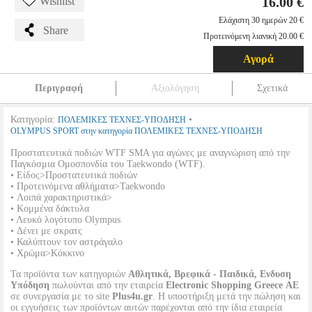
16.00 €
Wishlist
Ελάχιστη 30 ημερών 20 €
Share
Προτεινόμενη λιανική 20.00 €
Αγορά
Περιγραφή
Αξιολόγηση
Σχετικά
Κατηγορία:
•
ΠΟΛΕΜΙΚΕΣ ΤΕΧΝΕΣ-ΥΠΟΔΗΣΗ
OLYMPUS SPORT στην κατηγορία ΠΟΛΕΜΙΚΕΣ ΤΕΧΝΕΣ-ΥΠΟΔΗΣΗ
Προστατευτικά ποδιών WTF SMA για αγώνες με αναγνώριση από την
Παγκόσμια Ομοσπονδία του Taekwondo (WTF).
• Είδος>Προστατευτικά ποδιών
• Προτεινόμενα αθλήματα>Taekwondo
• Λοιπά χαρακτηριστικά>
• Κομμένα δάκτυλα
• Λευκό λογότυπο Olympus
• Δένει με σκρατς
• Καλύπτουν τον αστράγαλο
• Χρώμα>Κόκκινο
Τα προϊόντα των κατηγοριών
Αθλητικά, Βρεφικά - Παιδικά, Ενδυση
Υπόδηση
πωλούνται από την εταιρεία
Electronic Shopping Greece ΑΕ
σε συνεργασία με το site
Plus4u.gr
. Η υποστήριξη μετά την πώληση και
οι εγγυήσεις των προϊόντων αυτών παρέχονται από την ίδια εταιρεία