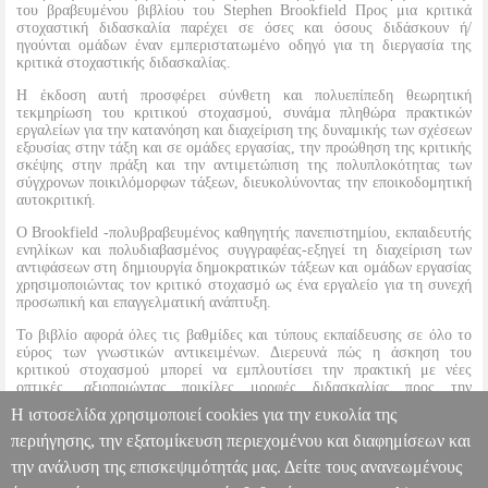
του βραβευμένου βιβλίου του Stephen Brookfield Προς μια κριτικά
στοχαστική διδασκαλία παρέχει σε όσες και όσους διδάσκουν ή/
ηγούνται ομάδων έναν εμπεριστατωμένο οδηγό για τη διεργασία της
κριτικά στοχαστικής διδασκαλίας.
Η έκδοση αυτή προσφέρει σύνθετη και πολυεπίπεδη θεωρητική
τεκμηρίωση του κριτικού στοχασμού, συνάμα πληθώρα πρακτικών
εργαλείων για την κατανόηση και διαχείριση της δυναμικής των σχέσεων
εξουσίας στην τάξη και σε ομάδες εργασίας, την προώθηση της κριτικής
σκέψης στην πράξη και την αντιμετώπιση της πολυπλοκότητας των
σύγχρονων ποικιλόμορφων τάξεων, διευκολύνοντας την εποικοδομητική
αυτοκριτική.
Ο Brookfield -πολυβραβευμένος καθηγητής πανεπιστημίου, εκπαιδευτής
ενηλίκων και πολυδιαβασμένος συγγραφέας-εξηγεί τη διαχείριση των
αντιφάσεων στη δημιουργία δημοκρατικών τάξεων και ομάδων εργασίας
χρησιμοποιώντας τον κριτικό στοχασμό ως ένα εργαλείο για τη συνεχή
προσωπική και επαγγελματική ανάπτυξη.
Το βιβλίο αφορά όλες τις βαθμίδες και τύπους εκπαίδευσης σε όλο το
εύρος των γνωστικών αντικειμένων. Διερευνά πώς η άσκηση του
κριτικού στοχασμού μπορεί να εμπλουτίσει την πρακτική με νέες
οπτικές, αξιοποιώντας ποικίλες μορφές διδασκαλίας προς την
κατεύθυνση ενός ουσιαστικού μετασχηματισμού της μαθησιακής
Η ιστοσελίδα χρησιμοποιεί cookies για την ευκολία της
διαδικασίας.
περιήγησης, την εξατομίκευση περιεχομένου και διαφημίσεων και
την ανάλυση της επισκεψιμότητάς μας. Δείτε τους ανανεωμένους
ΠΡΟΣ ΜΙΑ ΚΡΙΤΙΚΑ ΣΤΟΧΑΣΤΙΚΗ ΔΙΔΑΣΚΑΛΙΑ
BKS.0544747