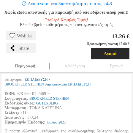
Αναμένεται νέα διαθεσιμότητα μετά τις 24-8
Χωρίς έξοδα αποστολής για παραλαβή από οποιοδήποτε eshop point!
Σταθερά Χαμηλές Τιμές!
Εδώ θα βρείτε κάθε μέρα τις πιο ανταγωνιστικές τιμές
13.26 €
Wishlist
Προτεινόμενη λιανική 17.00 €
Share
Αγορά
Περιγραφή
Αξιολόγηση
Σχετικά
Κατηγορία:
•
ΕΚΠΑΙΔΕΥΣΗ
BROOKFIELD STEPHEN στην κατηγορία ΕΚΠΑΙΔΕΥΣΗ
ISBN:
978-960-01-2469-9
Συγγραφέας:
BROOKFIELD STEPHEN
Εκδοτικός οίκος:
GUTENBERG
Μετάφραση:
ΤΟΚΑ ΚΑΤΕΡΙΝΑ
Σελίδες:
311
Διαστάσεις:
17Χ24
Ημερομηνία Έκδοσης:
Ιούλιος
2023
Η πρώτη ελληνική μετάφραση της αναθεωρημένης δεύτερης έκδοσης