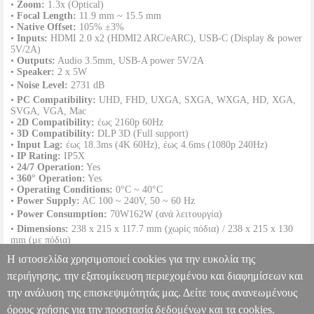
•
Zoom:
1.3x (Optical)
•
Focal Length:
11.9 mm ~ 15.5 mm
•
Native Offset:
105% ±3%
•
Inputs:
HDMI 2.0 x2 (HDMI2 ARC/eARC), USB-C (Display & power
5V/2A)
•
Outputs:
Audio 3.5mm, USB-A power 5V/2A
•
Speaker:
2 x 5W
•
Noise Level:
2731 dB
•
PC Compatibility:
UHD, FHD, UXGA, SXGA, WXGA, HD, XGA,
SVGA, VGA, Mac
•
2D Compatibility:
έως 2160p 60Hz
•
3D Compatibility:
DLP 3D (Full support)
•
Input Lag:
έως 18.3ms (4K 60Hz), έως 4.6ms (1080p 240Hz)
•
IP Rating:
IP5X
•
24/7 Operation:
Yes
•
360° Operation:
Yes
•
Operating Conditions:
0°C ~ 40°C
•
Power Supply:
AC 100 ~ 240V, 50 ~ 60 Hz
•
Power Consumption:
70W162W (ανά λειτουργία)
•
Dimensions:
238 x 215 x 117.7 mm (χωρίς πόδια) / 238 x 215 x 130
mm (με πόδια)
•
Net Weight:
2.7 kg
Η ιστοσελίδα χρησιμοποιεί cookies για την ευκολία της
•
Gross Weight:
4.5 kg
•
In the Box:
AC power cord, Remote control, Basic user manual
περιήγησης, την εξατομίκευση περιεχομένου και διαφημίσεων και
την ανάλυση της επισκεψιμότητάς μας. Δείτε τους ανανεωμένους
PROJECTOR OPTOMA PHOTON LIFE PK32 4K 4 LED 1100
ANSI
PER.291082
PER.291082
OPTOMA
OPTOMA
όρους χρήσης για την προστασία δεδομένων και τα cookies.