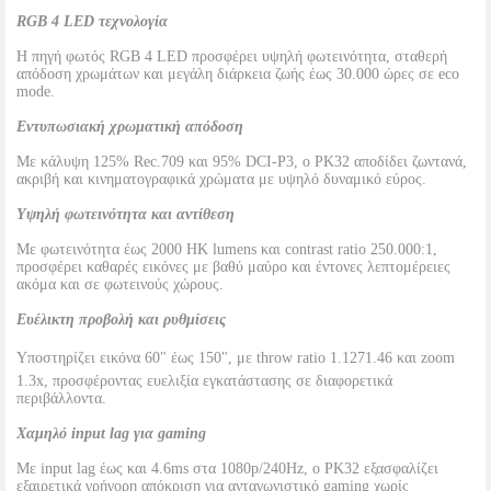
RGB 4 LED τεχνολογία
Η πηγή φωτός RGB 4 LED προσφέρει υψηλή φωτεινότητα, σταθερή
απόδοση χρωμάτων και μεγάλη διάρκεια ζωής έως 30.000 ώρες σε eco
mode.
Εντυπωσιακή χρωματική απόδοση
Με κάλυψη 125% Rec.709 και 95% DCI-P3, ο PK32 αποδίδει ζωντανά,
ακριβή και κινηματογραφικά χρώματα με υψηλό δυναμικό εύρος.
Υψηλή φωτεινότητα και αντίθεση
Με φωτεινότητα έως 2000 HK lumens και contrast ratio 250.000:1,
προσφέρει καθαρές εικόνες με βαθύ μαύρο και έντονες λεπτομέρειες
ακόμα και σε φωτεινούς χώρους.
Ευέλικτη προβολή και ρυθμίσεις
Υποστηρίζει εικόνα 60" έως 150", με throw ratio 1.1271.46 και zoom
1.3x, προσφέροντας ευελιξία εγκατάστασης σε διαφορετικά
περιβάλλοντα.
Χαμηλό input lag για gaming
Με input lag έως και 4.6ms στα 1080p/240Hz, ο PK32 εξασφαλίζει
εξαιρετικά γρήγορη απόκριση για ανταγωνιστικό gaming χωρίς