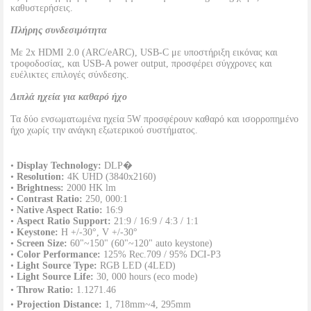
καθυστερήσεις.
Πλήρης συνδεσιμότητα
Με 2x HDMI 2.0 (ARC/eARC), USB-C με υποστήριξη εικόνας και
τροφοδοσίας, και USB-A power output, προσφέρει σύγχρονες και
ευέλικτες επιλογές σύνδεσης.
Διπλά ηχεία για καθαρό ήχο
Τα δύο ενσωματωμένα ηχεία 5W προσφέρουν καθαρό και ισορροπημένο
ήχο χωρίς την ανάγκη εξωτερικού συστήματος.
•
Display Technology:
DLP�
•
Resolution:
4K UHD (3840x2160)
•
Brightness:
2000 HK lm
•
Contrast Ratio:
250, 000:1
•
Native Aspect Ratio:
16:9
•
Aspect Ratio Support:
21:9 / 16:9 / 4:3 / 1:1
•
Keystone:
H +/-30°, V +/-30°
•
Screen Size:
60"~150" (60"~120" auto keystone)
•
Color Performance:
125% Rec.709 / 95% DCI-P3
•
Light Source Type:
RGB LED (4LED)
•
Light Source Life:
30, 000 hours (eco mode)
•
Throw Ratio:
1.1271.46
•
Projection Distance:
1, 718mm~4, 295mm