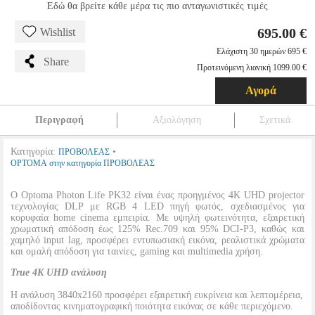
Εδώ θα βρείτε κάθε μέρα τις πιο ανταγωνιστικές τιμές
695.00 €
Wishlist
Ελάχιστη 30 ημερών 695 €
Share
Προτεινόμενη λιανική 1099.00 €
Αγορά
Περιγραφή
Αξιολόγηση
Σχετικά
Κατηγορία:
•
ΠΡΟΒΟΛΕΑΣ
OPTOMA στην κατηγορία ΠΡΟΒΟΛΕΑΣ
Ο Optoma Photon Life PK32 είναι ένας προηγμένος 4K UHD projector
τεχνολογίας DLP με RGB 4 LED πηγή φωτός, σχεδιασμένος για
κορυφαία home cinema εμπειρία. Με υψηλή φωτεινότητα, εξαιρετική
χρωματική απόδοση έως 125% Rec.709 και 95% DCI-P3, καθώς και
χαμηλό input lag, προσφέρει εντυπωσιακή εικόνα, ρεαλιστικά χρώματα
και ομαλή απόδοση για ταινίες, gaming και multimedia χρήση.
True 4K UHD ανάλυση
Η ανάλυση 3840x2160 προσφέρει εξαιρετική ευκρίνεια και λεπτομέρεια,
αποδίδοντας κινηματογραφική ποιότητα εικόνας σε κάθε περιεχόμενο.