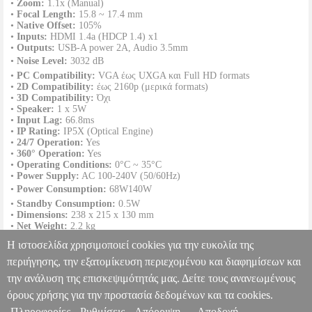
•
Zoom:
1.1x (Manual)
•
Focal Length:
15.8 ~ 17.4 mm
•
Native Offset:
105%
•
Inputs:
HDMI 1.4a (HDCP 1.4) x1
•
Outputs:
USB-A power 2A, Audio 3.5mm
•
Noise Level:
3032 dB
•
PC Compatibility:
VGA έως UXGA και Full HD formats
•
2D Compatibility:
έως 2160p (μερικά formats)
•
3D Compatibility:
Όχι
•
Speaker:
1 x 5W
•
Input Lag:
66.8ms
•
IP Rating:
IP5X (Optical Engine)
•
24/7 Operation:
Yes
•
360° Operation:
Yes
•
Operating Conditions:
0°C ~ 35°C
•
Power Supply:
AC 100-240V (50/60Hz)
•
Power Consumption:
68W140W
•
Standby Consumption:
0.5W
•
Dimensions:
238 x 215 x 130 mm
•
Net Weight:
2.2 kg
•
Gross Weight:
4 kg
Η ιστοσελίδα χρησιμοποιεί cookies για την ευκολία της
•
In the Box:
Adaptor (150W), Remote control, Basic user manual, 2x
AAA Battery, HDMI Cable
περιήγησης, την εξατομίκευση περιεχομένου και διαφημίσεων και
την ανάλυση της επισκεψιμότητάς μας. Δείτε τους ανανεωμένους
PROJECTOR OPTOMA PHOTON GO UK PH31 LASER FULL
HD1500 ANSI
PER.291080
PER.291080
OPTOMA
OPTOMA
όρους χρήσης για την προστασία δεδομένων και τα cookies.
ΠΡΟΒΟΛΕΑΣ
Κατηγορία: ΠΡΟΒΟΛΕΑΣ
Πληροφορίες
Ρυθμίσεις
Απόρριψη
Αποδοχή