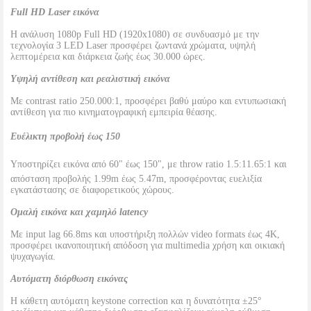
Full HD Laser εικόνα
Η ανάλυση 1080p Full HD (1920x1080) σε συνδυασμό με την
τεχνολογία 3 LED Laser προσφέρει ζωντανά χρώματα, υψηλή
λεπτομέρεια και διάρκεια ζωής έως 30.000 ώρες.
Υψηλή αντίθεση και ρεαλιστική εικόνα
Με contrast ratio 250.000:1, προσφέρει βαθύ μαύρο και εντυπωσιακή
αντίθεση για πιο κινηματογραφική εμπειρία θέασης.
Ευέλικτη προβολή έως 150
Υποστηρίζει εικόνα από 60" έως 150", με throw ratio 1.5:11.65:1 και
απόσταση προβολής 1.99m έως 5.47m, προσφέροντας ευελιξία
εγκατάστασης σε διαφορετικούς χώρους.
Ομαλή εικόνα και χαμηλό latency
Με input lag 66.8ms και υποστήριξη πολλών video formats έως 4K,
προσφέρει ικανοποιητική απόδοση για multimedia χρήση και οικιακή
ψυχαγωγία.
Αυτόματη διόρθωση εικόνας
Η κάθετη αυτόματη keystone correction και η δυνατότητα ±25°