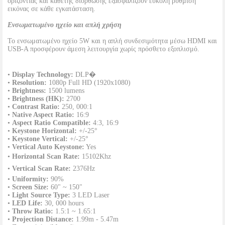
οριζόντιας και κάθετης διόρθωσης εξασφαλίζουν εύκολη ρύθμιση
εικόνας σε κάθε εγκατάσταση.
Ενσωματωμένο ηχείο και απλή χρήση
Το ενσωματωμένο ηχείο 5W και η απλή συνδεσιμότητα μέσω HDMI και
USB-A προσφέρουν άμεση λειτουργία χωρίς πρόσθετο εξοπλισμό.
•
Display Technology:
DLP�
•
Resolution:
1080p Full HD (1920x1080)
•
Brightness:
1500 lumens
•
Brightness (HK):
2700
•
Contrast Ratio:
250, 000:1
•
Native Aspect Ratio:
16:9
•
Aspect Ratio Compatible:
4:3, 16:9
•
Keystone Horizontal:
+/-25°
•
Keystone Vertical:
+/-25°
•
Vertical Auto Keystone:
Yes
•
Horizontal Scan Rate:
15102Khz
•
Vertical Scan Rate:
2376Hz
•
Uniformity:
90%
•
Screen Size:
60" ~ 150"
•
Light Source Type:
3 LED Laser
•
LED Life:
30, 000 hours
•
Throw Ratio:
1.5:1 ~ 1.65:1
•
Projection Distance:
1.99m - 5.47m