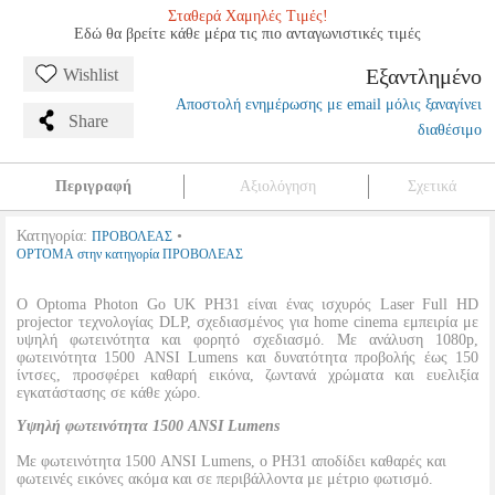
Σταθερά Χαμηλές Τιμές!
Εδώ θα βρείτε κάθε μέρα τις πιο ανταγωνιστικές τιμές
Εξαντλημένο
Wishlist
Αποστολή ενημέρωσης με email μόλις ξαναγίνει
Share
διαθέσιμο
Περιγραφή
Αξιολόγηση
Σχετικά
Κατηγορία:
•
ΠΡΟΒΟΛΕΑΣ
OPTOMA στην κατηγορία ΠΡΟΒΟΛΕΑΣ
Ο Optoma Photon Go UK PH31 είναι ένας ισχυρός Laser Full HD
projector τεχνολογίας DLP, σχεδιασμένος για home cinema εμπειρία με
υψηλή φωτεινότητα και φορητό σχεδιασμό. Με ανάλυση 1080p,
φωτεινότητα 1500 ANSI Lumens και δυνατότητα προβολής έως 150
ίντσες, προσφέρει καθαρή εικόνα, ζωντανά χρώματα και ευελιξία
εγκατάστασης σε κάθε χώρο.
Υψηλή φωτεινότητα 1500 ANSI Lumens
Με φωτεινότητα 1500 ANSI Lumens, ο PH31 αποδίδει καθαρές και
φωτεινές εικόνες ακόμα και σε περιβάλλοντα με μέτριο φωτισμό.