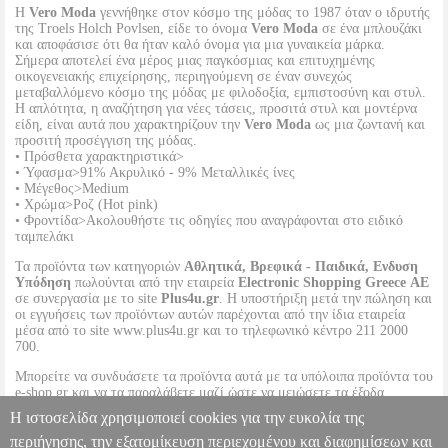
Η
Vero Moda
γεννήθηκε στον κόσμο της μόδας το 1987 όταν ο ιδρυτής
της Troels Holch Povlsen, είδε το όνομα
Vero Moda
σε ένα μπλουζάκι
και αποφάσισε ότι θα ήταν καλό όνομα για μια γυναικεία μάρκα.
Σήμερα αποτελεί ένα μέρος μιας παγκόσμιας και επιτυχημένης
οικογενειακής επιχείρησης, περιηγούμενη σε έναν συνεχώς
μεταβαλλόμενο κόσμο της μόδας με φιλοδοξία, εμπιστοσύνη και στυλ.
Η απλότητα, η αναζήτηση για νέες τάσεις, προσιτά στυλ και μοντέρνα
είδη, είναι αυτά που χαρακτηρίζουν την
Vero Moda
ως μια ζωντανή και
προσιτή προσέγγιση της μόδας.
• Πρόσθετα χαρακτηριστικά>
• Ύφασμα>91% Ακρυλικό - 9% Μεταλλικές ίνες
• Μέγεθος>Medium
• Χρώμα>Ροζ (Hot pink)
• Φροντίδα>Ακολουθήστε τις οδηγίες που αναγράφονται στο ειδικό
ταμπελάκι
Τα προϊόντα των κατηγοριών
Αθλητικά, Βρεφικά - Παιδικά, Ενδυση
Υπόδηση
πωλούνται από την εταιρεία
Electronic Shopping Greece ΑΕ
σε συνεργασία με το site
Plus4u.gr
. Η υποστήριξη μετά την πώληση και
οι εγγυήσεις των προϊόντων αυτών παρέχονται από την ίδια εταιρεία
μέσα από το site www.plus4u.gr και το τηλεφωνικό κέντρο 211 2000
700.
Μπορείτε να συνδυάσετε τα προϊόντα αυτά με τα υπόλοιπα προϊόντα του
e-shop.gr και να τα παραλάβετε μαζί ώστε να μειώσετε τα έξοδα
αποστολής. Μπορείτε επίσης να παραλάβετε από οποιοδήποτε eshop
Η ιστοσελίδα χρησιμοποιεί cookies για την ευκολία της
point με μηδενικά έξοδα αποστολής ανεξαρτήτως ύψους παραγγελίας!
περιήγησης, την εξατομίκευση περιεχομένου και διαφημίσεων και