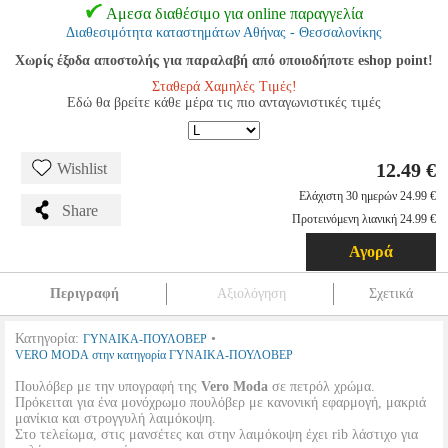
Αμεσα διαθέσιμο για online παραγγελία
Διαθεσιμότητα καταστημάτων Αθήνας - Θεσσαλονίκης
Χωρίς έξοδα αποστολής για παραλαβή από οποιοδήποτε eshop point!
Σταθερά Χαμηλές Τιμές!
Εδώ θα βρείτε κάθε μέρα τις πιο ανταγωνιστικές τιμές
12.49 €
Wishlist
Ελάχιστη 30 ημερών 24.99 €
Share
Προτεινόμενη λιανική 24.99 €
Αγορά
Περιγραφή
Αξιολόγηση
Σχετικά
Κατηγορία:
•
ΓΥΝΑΙΚΑ-ΠΟΥΛΟΒΕΡ
VERO MODA στην κατηγορία ΓΥΝΑΙΚΑ-ΠΟΥΛΟΒΕΡ
Πουλόβερ με την υπογραφή της
Vero Moda
σε πετρόλ χρώμα.
Πρόκειται για ένα μονόχρωμο πουλόβερ με κανονική εφαρμογή, μακριά
μανίκια και στρογγυλή λαιμόκοψη.
Στο τελείωμα, στις μανσέτες και στην λαιμόκοψη έχει rib λάστιχο για