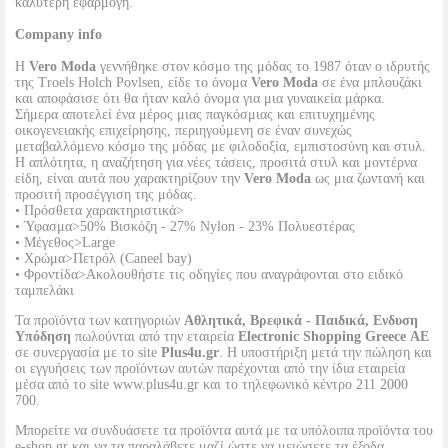
καλύτερη εφαρμογή.
Company info
Η
Vero Moda
γεννήθηκε στον κόσμο της μόδας το 1987 όταν ο ιδρυτής
της Troels Holch Povlsen, είδε το όνομα
Vero Moda
σε ένα μπλουζάκι
και αποφάσισε ότι θα ήταν καλό όνομα για μια γυναικεία μάρκα.
Σήμερα αποτελεί ένα μέρος μιας παγκόσμιας και επιτυχημένης
οικογενειακής επιχείρησης, περιηγούμενη σε έναν συνεχώς
μεταβαλλόμενο κόσμο της μόδας με φιλοδοξία, εμπιστοσύνη και στυλ.
Η απλότητα, η αναζήτηση για νέες τάσεις, προσιτά στυλ και μοντέρνα
είδη, είναι αυτά που χαρακτηρίζουν την
Vero Moda
ως μια ζωντανή και
προσιτή προσέγγιση της μόδας.
• Πρόσθετα χαρακτηριστικά>
• Ύφασμα>50% Βισκόζη - 27% Nylon - 23% Πολυεστέρας
• Μέγεθος>Large
• Χρώμα>Πετρόλ (Caneel bay)
• Φροντίδα>Ακολουθήστε τις οδηγίες που αναγράφονται στο ειδικό
ταμπελάκι
Τα προϊόντα των κατηγοριών
Αθλητικά, Βρεφικά - Παιδικά, Ενδυση
Υπόδηση
πωλούνται από την εταιρεία
Electronic Shopping Greece ΑΕ
σε συνεργασία με το site
Plus4u.gr
. Η υποστήριξη μετά την πώληση και
οι εγγυήσεις των προϊόντων αυτών παρέχονται από την ίδια εταιρεία
μέσα από το site www.plus4u.gr και το τηλεφωνικό κέντρο 211 2000
700.
Μπορείτε να συνδυάσετε τα προϊόντα αυτά με τα υπόλοιπα προϊόντα του
e-shop.gr και να τα παραλάβετε μαζί ώστε να μειώσετε τα έξοδα