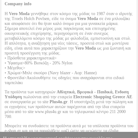
Company info
Η
Vero Moda
γεννήθηκε στον κόσμο της μόδας το 1987 όταν ο ιδρυτής
της Troels Holch Povlsen, είδε το όνομα
Vero Moda
σε ένα μπλουζάκι
και αποφάσισε ότι θα ήταν καλό όνομα για μια γυναικεία μάρκα.
Σήμερα αποτελεί ένα μέρος μιας παγκόσμιας και επιτυχημένης
οικογενειακής επιχείρησης, περιηγούμενη σε έναν συνεχώς
μεταβαλλόμενο κόσμο της μόδας με φιλοδοξία, εμπιστοσύνη και στυλ.
Η απλότητα, η αναζήτηση για νέες τάσεις, προσιτά στυλ και μοντέρνα
είδη, είναι αυτά που χαρακτηρίζουν την
Vero Moda
ως μια ζωντανή και
προσιτή προσέγγιση της μόδας.
• Πρόσθετα χαρακτηριστικά>
• Ύφασμα>80% Βισκόζη - 20% Nylon
• Μέγεθος>
• Χρώμα>Μπλε σκούρο (Navy blazer - Aop: Hanne)
• Φροντίδα>Ακολουθήστε τις οδηγίες που αναγράφονται στο ειδικό
ταμπελάκι
Τα προϊόντα των κατηγοριών
Αθλητικά, Βρεφικά - Παιδικά, Ενδυση
Υπόδηση
πωλούνται από την εταιρεία
Electronic Shopping Greece ΑΕ
σε συνεργασία με το site
Plus4u.gr
. Η υποστήριξη μετά την πώληση και
οι εγγυήσεις των προϊόντων αυτών παρέχονται από την ίδια εταιρεία
μέσα από το site www.plus4u.gr και το τηλεφωνικό κέντρο 211 2000
700.
Μπορείτε να συνδυάσετε τα προϊόντα αυτά με τα υπόλοιπα προϊόντα του
e-shop.gr και να τα παραλάβετε μαζί ώστε να μειώσετε τα έξοδα
αποστολής. Μπορείτε επίσης να παραλάβετε από οποιοδήποτε eshop