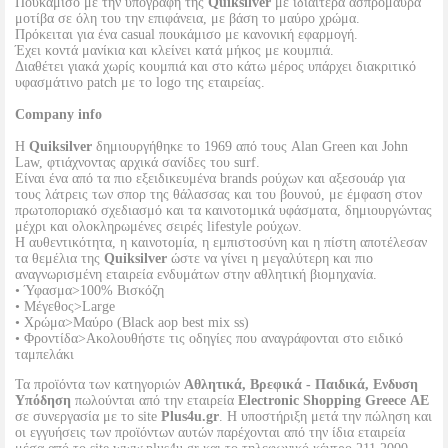
Πουκάμισο με την υπογραφή της
Quiksilver
με ιδιαίτερα ασπρόμαυρα
μοτίβα σε όλη του την επιφάνεια, με βάση το μαύρο χρώμα.
Πρόκειται για ένα casual πουκάμισο με κανονική εφαρμογή.
Έχει κοντά μανίκια και κλείνει κατά μήκος με κουμπιά.
Διαθέτει γιακά χωρίς κουμπιά και στο κάτω μέρος υπάρχει διακριτικό
υφασμάτινο patch με το logo της εταιρείας.
Company info
Η
Quiksilver
δημιουργήθηκε το 1969 από τους Alan Green και John
Law, φτιάχνοντας αρχικά σανίδες του surf.
Είναι ένα από τα πιο εξειδικευμένα brands ρούχων και αξεσουάρ για
τους λάτρεις των σπορ της θάλασσας και του βουνού, με έμφαση στον
πρωτοποριακό σχεδιασμό και τα καινοτομικά υφάσματα, δημιουργώντας
μέχρι και ολοκληρωμένες σειρές lifestyle ρούχων.
Η αυθεντικότητα, η καινοτομία, η εμπιστοσύνη και η πίστη αποτέλεσαν
τα θεμέλια της
Quiksilver
ώστε να γίνει η μεγαλύτερη και πιο
αναγνωρισμένη εταιρεία ενδυμάτων στην αθλητική βιομηχανία.
• Ύφασμα>100% Βισκόζη
• Μέγεθος>Large
• Χρώμα>Μαύρο (Black aop best mix ss)
• Φροντίδα>Ακολουθήστε τις οδηγίες που αναγράφονται στο ειδικό
ταμπελάκι
Τα προϊόντα των κατηγοριών
Αθλητικά, Βρεφικά - Παιδικά, Ενδυση
Υπόδηση
πωλούνται από την εταιρεία
Electronic Shopping Greece ΑΕ
σε συνεργασία με το site
Plus4u.gr
. Η υποστήριξη μετά την πώληση και
οι εγγυήσεις των προϊόντων αυτών παρέχονται από την ίδια εταιρεία