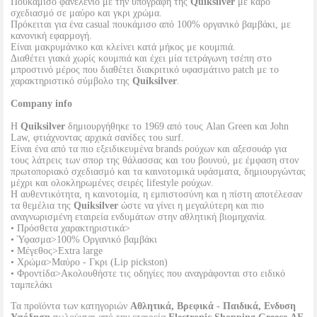
Πουκάμισο φανελένιο με την υπογραφή της
Quiksilver
με καρό
σχεδιασμό σε μαύρο και γκρι χρώμα.
Πρόκειται για ένα casual πουκάμισο από 100% οργανικό βαμβάκι, με
κανονική εφαρμογή.
Είναι μακρυμάνικο και κλείνει κατά μήκος με κουμπιά.
Διαθέτει γιακά χωρίς κουμπιά και έχει μία τετράγωνη τσέπη στο
μπροστινό μέρος που διαθέτει διακριτικό υφασμάτινο patch με το
χαρακτηριστικό σύμβολο της
Quiksilver
.
Company info
Η
Quiksilver
δημιουργήθηκε το 1969 από τους Alan Green και John
Law, φτιάχνοντας αρχικά σανίδες του surf.
Είναι ένα από τα πιο εξειδικευμένα brands ρούχων και αξεσουάρ για
τους λάτρεις των σπορ της θάλασσας και του βουνού, με έμφαση στον
πρωτοποριακό σχεδιασμό και τα καινοτομικά υφάσματα, δημιουργώντας
μέχρι και ολοκληρωμένες σειρές lifestyle ρούχων.
Η αυθεντικότητα, η καινοτομία, η εμπιστοσύνη και η πίστη αποτέλεσαν
τα θεμέλια της
Quiksilver
ώστε να γίνει η μεγαλύτερη και πιο
αναγνωρισμένη εταιρεία ενδυμάτων στην αθλητική βιομηχανία.
• Πρόσθετα χαρακτηριστικά>
• Ύφασμα>100% Οργανικό βαμβάκι
• Μέγεθος>Extra large
• Χρώμα>Μαύρο - Γκρι (Lip pickston)
• Φροντίδα>Ακολουθήστε τις οδηγίες που αναγράφονται στο ειδικό
ταμπελάκι
Τα προϊόντα των κατηγοριών
Αθλητικά, Βρεφικά - Παιδικά, Ενδυση