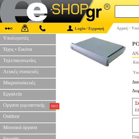
Login / Εγγραφή
Αρχική
>
Υπολ
Υπολογιστές
PO
Ήχος • Εικόνα
AN
Τηλεπικοινωνίες
Κατ
Λευκές συσκευές
Υπο
Δια
Μικροσυσκευές
Δωρ
Εργαλεία
Σ
Οργανα γυμναστικής
ΝΕΟ
Εδ
Outdoor
Μουσικά όργανα
Ελάχ
Security