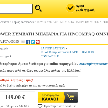
Αγορά
χωρίς εγγραφή
ογιστές
>
Laptop accessories
>
POWER ΣΥΜΒΑΤΗ ΜΠΑΤΑΡΙΑ ΓΙΑ HP/COMPAQ OMNIBOOK 
WER ΣΥΜΒΑΤΗ ΜΠΑΤΑΡΙΑ ΓΙΑ HP/COMPAQ OMNIBO
A.POW05035
ηγορία
LAPTOP BATTERY
•
POWER στην κατηγορία LAPTOP BATTERY
κατηγορία
COMPATIBLE
θεσιμότητα: Αμεσα διαθέσιμο για online παραγγελία
/
Διαθεσιμότητα κατασ
εάν αποστολή σε όλες τις μεγάλες πόλεις της Ελλάδας!
ταθερά Χαμηλές Τιμές!
ώ θα βρείτε κάθε μέρα τις πιο ανταγωνιστικές τιμές
149.00 €
Προσθήκη στη wishlist
ιστη 30 ημερών 149.00 €