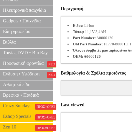
Περιγραφή
Ηλεκτρονικά παιχνίδια
Gadgets • Παιχνίδια
Είδος:
Li-Ion
Είδη γραφείου
Τύπος:
11,1V-3,4AH
Part Number:
A0000120.
Βιβλία
Old Part Number:
F1770-80001, F1
Όλες οι συμβατές μπαταρίες είναι δ
Ταινίες DVD • Blu Ray
OEM:
A0000120
Προσωπική φροντίδα
ΝΕΟ
Βαθμολογία & Σχόλια προιόντος
Ενδυση • Υπόδηση
ΝΕΟ
Αθλητικά είδη
Βρεφικά • Παιδικά
Last viewed
Crazy Sundays
ΠΡΟΣΦΟΡΕΣ
Eshop Specials
ΠΡΟΣΦΟΡΕΣ
Zen 10
ΠΡΟΣΦΟΡΕΣ