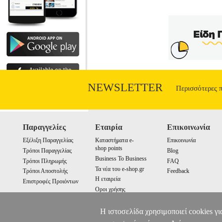
NEWSLETTER
Περισσότερες 
Παραγγελίες
Εταιρία
Επικοινωνία
Εξέλιξη Παραγγελίας
Καταστήματα e-
Επικοινωνία
shop points
Τρόποι Παραγγελίας
Blog
Business To Business
Τρόποι Πληρωμής
FAQ
Τα νέα του e-shop.gr
Τρόποι Αποστολής
Feedback
Η εταιρεία
Επιστροφές Προιόντων
Οροι χρήσης
Cookies
Η ιστοσελίδα χρησιμοποιεί cookies γι