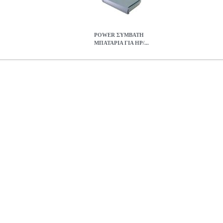
POWER ΣΥΜΒΑΤΗ
ΜΠΑΤΑΡΙΑ ΓΙΑ HP/...
Α HP/COMPAQ OMNIBOOK 900 ΜΕ P/N: F1705A
ANA.POW0
PTOP BATTERY •POWER στην κατηγορία LAPTOP BATTERY • Είδ
ber: F1770-80001, F1705A. • Όλες οι συμβατές μπαταρίες είναι 
A0000120
POWER ΣΥΜΒΑΤΗ ΜΠΑΤΑΡΙΑ ΓΙΑ HP/COMPAQ OMN
149.00