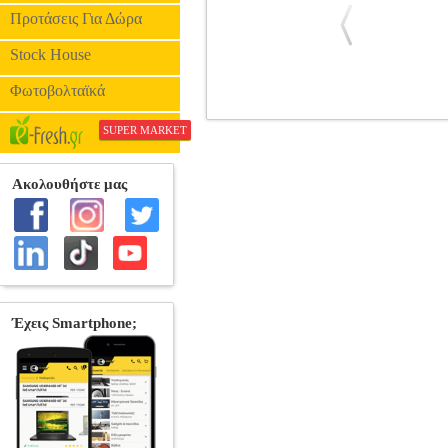
Προτάσεις Για Δώρα
Stock House
Φωτοβολταϊκά
POWER ΣΥΜΒΑΤΗ ΜΠΑΤΑΡΙΑ ΓΙ
SUPER MARKET
LAPTOP BATTERY
Κατηγορία: LA
Number: A0000120. • Old Part Num
εργάσιμες ημέρες.• OEM: 