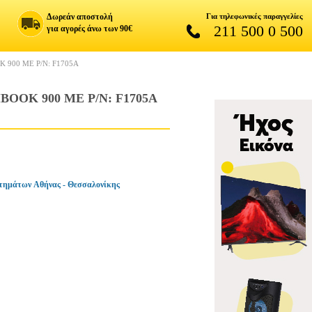
Δωρεάν αποστολή
Για τηλεφωνικές παραγγελίες
211 500 0 500
για αγορές άνω των 90€
900 ΜΕ P/N: F1705A
OK 900 ΜΕ P/N: F1705A
τημάτων Αθήνας - Θεσσαλονίκης