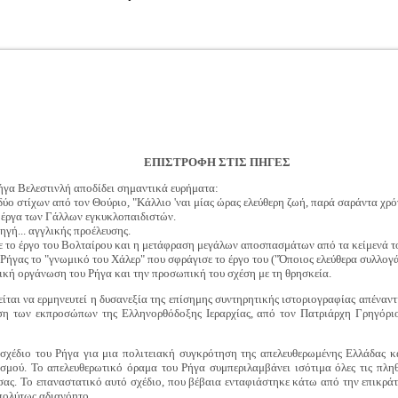
ΕΠΙΣΤΡΟΦΗ ΣΤΙΣ ΠΗΓΕΣ
ήγα Βελεστινλή αποδίδει σημαντικά ευρήματα:
ύο στίχων από τον Θούριο, "Κάλλιο 'ναι μίας ώρας ελεύθερη ζωή, παρά σαράντα χρ
 έργα των Γάλλων εγκυκλοπαιδιστών.
ηγή... αγγλικής προέλευσης.
με το έργο του Βολταίρου και η μετάφραση μεγάλων αποσπασμάτων από τα κείμενά τ
 Ρήγας το "γνωμικό του Χάλερ" που σφράγισε το έργο του ("Όποιος ελεύθερα συλλογά
στική οργάνωση του Ρήγα και την προσωπική του σχέση με τη θρησκεία.
είται να ερμηνευτεί η δυσανεξία της επίσημης συντηρητικής ιστοριογραφίας απέναντ
άση των εκπροσώπων της Ελληνορθόδοξης Ιεραρχίας, από τον Πατριάρχη Γρηγόρι
ό σχέδιο του Ρήγα για μια πολιτειακή συγκρότηση της απελευθερωμένης Ελλάδας
σμού. Το απελευθερωτικό όραμα του Ρήγα συμπεριλαμβάνει ισότιμα όλες τις πληθ
σας. Το επαναστατικό αυτό σχέδιο, που βέβαια ενταφιάστηκε κάτω από την επικρά
απολύτως αδιανόητο.