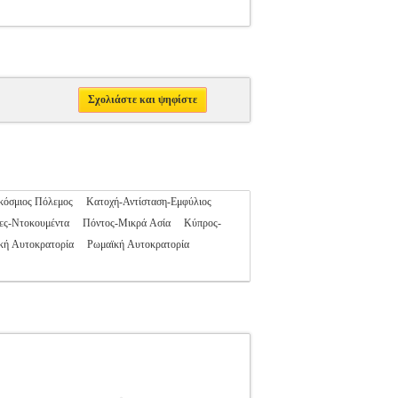
Σχολιάστε και ψηφίστε
κόσμιος Πόλεμος
Κατοχή-Αντίσταση-Εμφύλιος
ες-Ντοκουμέντα
Πόντος-Μικρά Ασία
Κύπρος-
κή Αυτοκρατορία
Ρωμαϊκή Αυτοκρατορία