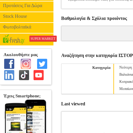
Προτάσεις Για Δώρα
Stock House
Βαθμολογία & Σχόλια προιόντος
Φωτοβολταϊκά
SUPER MARKET
Αναζήτηση στην κατηγορία ΙΣΤΟ
Κατηγορία
Νεότερη 
Βαλκάνια
Κυπριακ
Μεσαίων
Last viewed