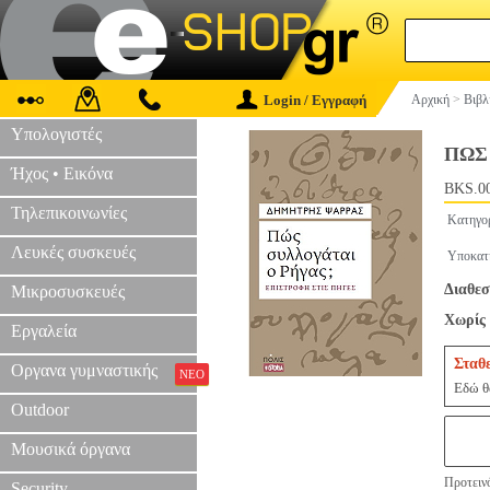
Login / Εγγραφή
Αρχική
>
Βιβλ
Υπολογιστές
ΠΩΣ
Ήχος • Εικόνα
BKS.0
Τηλεπικοινωνίες
Κατηγο
Λευκές συσκευές
Υποκατ
Διαθεσ
Μικροσυσκευές
Χωρίς 
Εργαλεία
Σταθ
Οργανα γυμναστικής
ΝΕΟ
Εδώ θα
Outdoor
Μουσικά όργανα
Προτεινό
Security