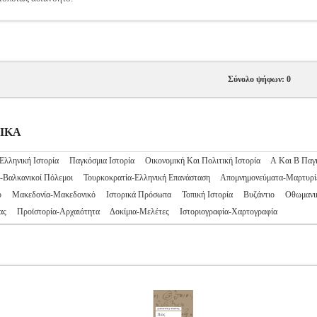
Σύνολο ψήφων: 0
ΡΙΚΑ
Ελληνική Ιστορία
Παγκόσμια Ιστορία
Οικονομική Και Πολιτική Ιστορία
Α Και Β Παγ
-Βαλκανικοί Πόλεμοι
Τουρκοκρατία-Ελληνική Επανάσταση
Απομνημονεύματα-Μαρτυρί
ό
Μακεδονία-Μακεδονικό
Ιστορικά Πρόσωπα
Τοπική Ιστορία
Βυζάντιο
Οθωμανι
ας
Προϊστορία-Αρχαιότητα
Δοκίμια-Μελέτες
Ιστοριογραφία-Χαρτογραφία