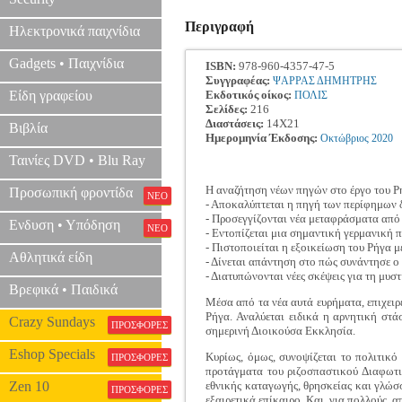
Περιγραφή
Ηλεκτρονικά παιχνίδια
Gadgets • Παιχνίδια
ISBN:
978-960-4357-47-5
Συγγραφέας:
ΨΑΡΡΑΣ ΔΗΜΗΤΡΗΣ
Είδη γραφείου
Εκδοτικός οίκος:
ΠΟΛΙΣ
Σελίδες:
216
Διαστάσεις:
14Χ21
Βιβλία
Ημερομηνία Έκδοσης:
Οκτώβριος
2020
Ταινίες DVD • Blu Ray
Η αναζήτηση νέων πηγών στο έργο του Ρ
Προσωπική φροντίδα
ΝΕΟ
- Αποκαλύπτεται η πηγή των περίφημων δ
- Προσεγγίζονται νέα μεταφράσματα από
Ενδυση • Υπόδηση
ΝΕΟ
- Εντοπίζεται μια σημαντική γερμανική π
- Πιστοποιείται η εξοικείωση του Ρήγα 
Αθλητικά είδη
- Δίνεται απάντηση στο πώς συνάντησε ο
- Διατυπώνονται νέες σκέψεις για τη μυ
Βρεφικά • Παιδικά
Μέσα από τα νέα αυτά ευρήματα, επιχειρ
Ρήγα. Αναλύεται ειδικά η αρνητική στ
Crazy Sundays
ΠΡΟΣΦΟΡΕΣ
σημερινή Διοικούσα Εκκλησία.
Eshop Specials
Κυρίως, όμως, συνοψίζεται το πολιτικ
ΠΡΟΣΦΟΡΕΣ
προτάγματα του ριζοσπαστικού Διαφωτι
Zen 10
εθνικής καταγωγής, θρησκείας και γλώσ
ΠΡΟΣΦΟΡΕΣ
εξαιρετικά επίκαιρο. Και, για πολλούς, 