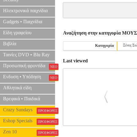
Ηλεκτρονικά παιχνίδια
Gadgets • Παιχνίδια
Είδη γραφείου
Αναζήτηση στην κατηγορία ΜΟ
Βιβλία
Κατηγορία
Ξένες Συ
Ταινίες DVD • Blu Ray
Last viewed
Προσωπική φροντίδα
ΝΕΟ
Ενδυση • Υπόδηση
ΝΕΟ
Αθλητικά είδη
Βρεφικά • Παιδικά
Crazy Sundays
ΠΡΟΣΦΟΡΕΣ
Eshop Specials
ΠΡΟΣΦΟΡΕΣ
POPULAR PIANO SOLOS-BOOK 1
Zen 10
ΠΡΟΣΦΟΡΕΣ