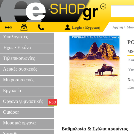
Login / Εγγραφή
Αρχική
>
Μουσ
Υπολογιστές
P
Ήχος • Εικόνα
MS
Τηλεπικοινωνίες
Κατ
Λευκές συσκευές
Υπο
Μικροσυσκευές
Χωρ
Εξα
Εργαλεία
Οργανα γυμναστικής
ΝΕΟ
Outdoor
Μουσικά όργανα
Βαθμολογία & Σχόλια προιόντος
Security