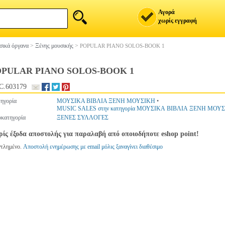
Αγορά
χωρίς εγγραφή
ικά όργανα
>
Ξένης μουσικής
>
POPULAR PIANO SOLOS-BOOK 1
OPULAR PIANO SOLOS-BOOK 1
C.603179
ηγορία
ΜΟΥΣΙΚΑ ΒΙΒΛΙΑ ΞΕΝΗ ΜΟΥΣΙΚΗ
•
MUSIC SALES στην κατηγορία ΜΟΥΣΙΚΑ ΒΙΒΛΙΑ ΞΕΝΗ ΜΟΥ
κατηγορία
ΞΕΝΕΣ ΣΥΛΛΟΓΕΣ
ίς έξοδα αποστολής για παραλαβή από οποιοδήποτε eshop point!
ντλημένο.
Αποστολή ενημέρωσης με email μόλις ξαναγίνει διαθέσιμο