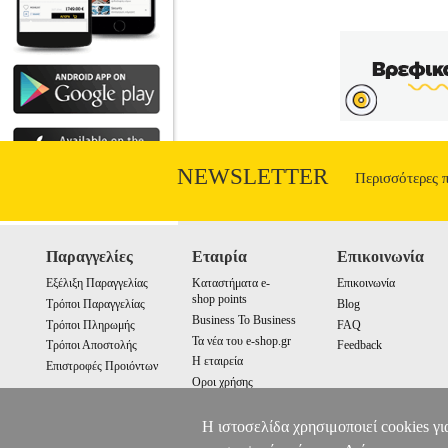
NEWSLETTER
Περισσότερες 
Παραγγελίες
Εταιρία
Επικοινωνία
Εξέλιξη Παραγγελίας
Καταστήματα e-
Επικοινωνία
shop points
Τρόποι Παραγγελίας
Blog
Business To Business
Τρόποι Πληρωμής
FAQ
Τα νέα του e-shop.gr
Τρόποι Αποστολής
Feedback
Η εταιρεία
Επιστροφές Προιόντων
Οροι χρήσης
Cookies
Η ιστοσελίδα χρησιμοποιεί cookies γι