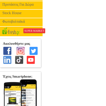
Προτάσεις Για Δώρα
Stock House
Φωτοβολταϊκά
SUPER MARKET