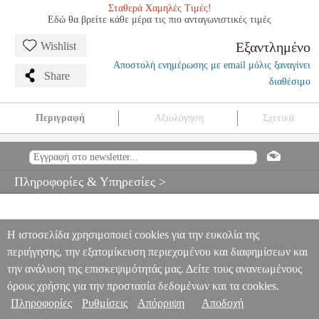
Σταθερά Χαμηλές Τιμές!
Εδώ θα βρείτε κάθε μέρα τις πιο ανταγωνιστικές τιμές
Εξαντλημένο
Wishlist
Αποστολή ενημέρωσης με email μόλις ξαναγίνει
Share
διαθέσιμο
Περιγραφή
Αξιολόγηση
Σχετικά
ΠΟΛ ΓΚΡΙΦΙΘΣ - ΜΟΝΤΕΡΝΑ ΜΟΥΣΙΚΗ
MSC.601489
MSC.601489
ΜΟΥΣΙΚΑ ΒΙΒΛΙΑ ΘΕΩΡΗΤΙΚΑ
ΠΟΛ ΓΚΡΙΦΙΘΣ -
ΜΟΝΤΕΡΝΑ ΜΟΥΣΙΚΗ
Πληροφορίες & Υπηρεσίες >
0
Η ιστοσελίδα χρησιμοποιεί cookies για την ευκολία της
περιήγησης, την εξατομίκευση περιεχομένου και διαφημίσεων και
την ανάλυση της επισκεψιμότητάς μας. Δείτε τους ανανεωμένους
όρους χρήσης για την προστασία δεδομένων και τα cookies.
Πληροφορίες
Ρυθμίσεις
Απόρριψη
Αποδοχή