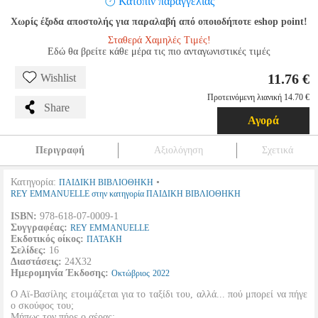
Κατόπιν παραγγελίας
Χωρίς έξοδα αποστολής για παραλαβή από οποιοδήποτε eshop point!
Σταθερά Χαμηλές Τιμές!
Εδώ θα βρείτε κάθε μέρα τις πιο ανταγωνιστικές τιμές
11.76 €
Wishlist
Προτεινόμενη λιανική 14.70 €
Share
Αγορά
Περιγραφή
Αξιολόγηση
Σχετικά
Κατηγορία:
•
ΠΑΙΔΙΚΗ ΒΙΒΛΙΟΘΗΚΗ
REY EMMANUELLE στην κατηγορία ΠΑΙΔΙΚΗ ΒΙΒΛΙΟΘΗΚΗ
ISBN:
978-618-07-0009-1
Συγγραφέας:
REY EMMANUELLE
Εκδοτικός οίκος:
ΠΑΤΑΚΗ
Σελίδες:
16
Διαστάσεις:
24X32
Ημερομηνία Έκδοσης:
Οκτώβριος
2022
Ο Αϊ-Βασίλης ετοιμάζεται για το ταξίδι του, αλλά... πού μπορεί να πήγε
ο σκούφος του;
Μήπως τον πήρε ο αέρας;