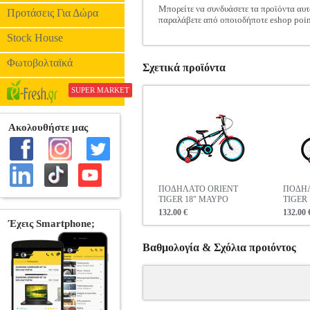
Μπορείτε να συνδυάσετε τα προϊόντα αυτ
Προτάσεις Για Δώρα
παραλάβετε από οποιοδήποτε eshop poin
Stock House
Φωτοβολταϊκά
Σχετικά προϊόντα
SUPER MARKET
ΠΟΔΗΛΑΤΟ ORIENT
ΠΟΔΗΛ
TIGER 18" ΜΑΥΡΟ
TIGER
132.00 €
132.00 
Βαθμολογία & Σχόλια προιόντος