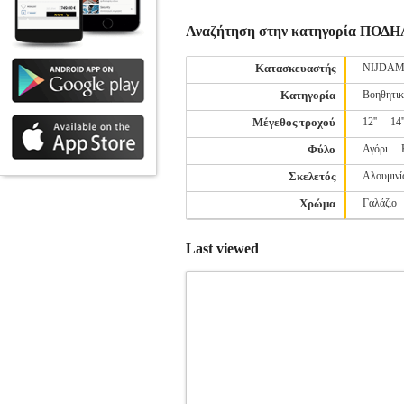
Αναζήτηση στην κατηγορία ΠΟ
Κατασκευαστής
NIJDA
Κατηγορία
Βοηθητικ
Μέγεθος τροχού
12''
14'
Φύλο
Αγόρι
Σκελετός
Αλουμινί
Χρώμα
Γαλάζιο
Last viewed