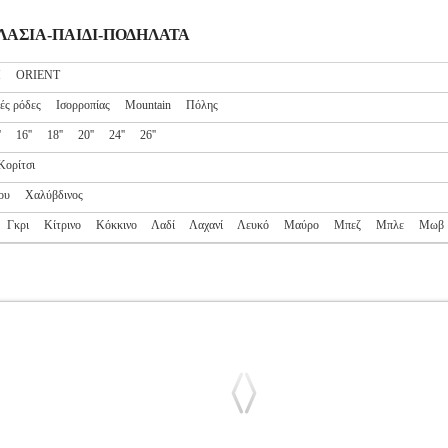
ΔΗΛΑΣΙΑ-ΠΑΙΔΙ-ΠΟΔΗΛΑΤΑ
M
ORIENT
ές ρόδες
Ισορροπίας
Mountain
Πόλης
'
16''
18''
20''
24''
26''
Κορίτσι
ου
Χαλύβδινος
Γκρι
Κίτρινο
Κόκκινο
Λαδί
Λαχανί
Λευκό
Μαύρο
Μπεζ
Μπλε
Μωβ