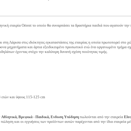
νική εταιρία Orient το οποίο θα συναρπάσει τα δραστήρια παιδιά που αγαπούν την
 στη Λάρισα στις ιδιόκτητες εγκαταστάσεις της εταιρίας η οποία πρωτοπορεί στο χ
ρονα μηχανήματα και άρτια εξειδικευμένο προσωπικό ενώ ένα οργανωμένο τμήμα σχε
οδηλάτων έχοντας στόχο την καλύτερη δυνατή σχέση ποιότητας τιμής.
8 ετών και ύψους 115-125 cm
ν
Αθλητικά, Βρεφικά - Παιδικά, Ενδυση Υπόδηση
πωλούνται από την εταιρεία
Ele
ν πώληση και οι εγγυήσεις των προϊόντων αυτών παρέχονται από την ίδια εταιρεία μέ