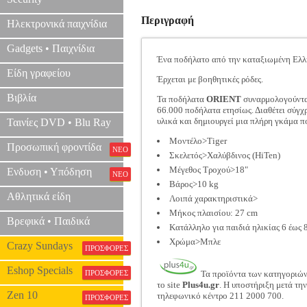
Περιγραφή
Ηλεκτρονικά παιχνίδια
Gadgets • Παιχνίδια
Ένα ποδήλατο από την καταξιωμένη Ελλη
Είδη γραφείου
Έρχεται με βοηθητικές ρόδες.
Βιβλία
Τα ποδήλατα
ORIENT
συναρμολογούνται
66.000 ποδήλατα ετησίως. Διαθέτει σύγχ
υλικά και δημιουργεί μια πλήρη γκάμα π
Ταινίες DVD • Blu Ray
Μοντέλο>Tiger
Προσωπική φροντίδα
ΝΕΟ
Σκελετός>Χαλύβδινος (HiTen)
Μέγεθος Τροχού>18"
Ενδυση • Υπόδηση
ΝΕΟ
Βάρος>10 kg
Αθλητικά είδη
Λοιπά χαρακτηριστικά>
Μήκος πλαισίου: 27 cm
Βρεφικά • Παιδικά
Κατάλληλο για παιδιά ηλικίας 6 έως 
Χρώμα>Μπλε
Crazy Sundays
ΠΡΟΣΦΟΡΕΣ
Eshop Specials
ΠΡΟΣΦΟΡΕΣ
Τα προϊόντα των κατηγοριώ
το site
Plus4u.gr
. Η υποστήριξη μετά τη
Zen 10
τηλεφωνικό κέντρο 211 2000 700.
ΠΡΟΣΦΟΡΕΣ