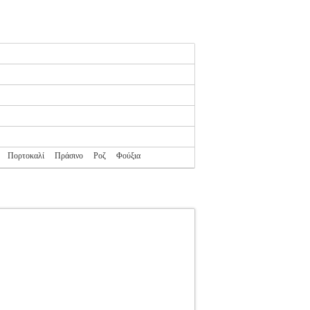
Πορτοκαλί
Πράσινο
Ροζ
Φούξια