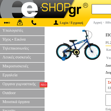
Login / Εγγραφή
Αρχική
>
Αθλη
Υπολογιστές
Π
Ήχος • Εικόνα
PL2
Τηλεπικοινωνίες
Κατ
Λευκές συσκευές
Υπο
Δια
Μικροσυσκευές
Δωρ
Εργαλεία
Σ
Οργανα γυμναστικής
ΝΕΟ
Εδ
Outdoor
Μουσικά όργανα
Ελάχ
Security