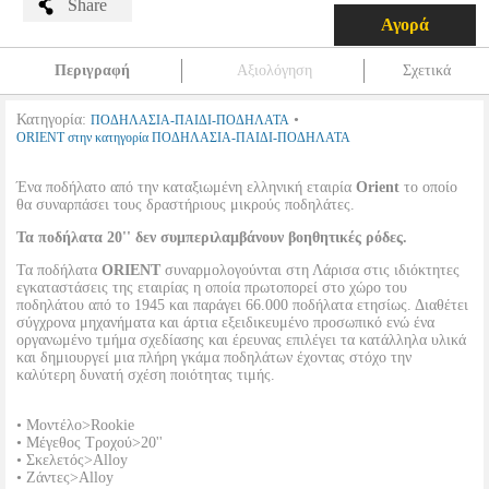
Share
Αγορά
Περιγραφή
Αξιολόγηση
Σχετικά
Κατηγορία:
•
ΠΟΔΗΛΑΣΙΑ-ΠΑΙΔΙ-ΠΟΔΗΛΑΤΑ
ORIENT στην κατηγορία ΠΟΔΗΛΑΣΙΑ-ΠΑΙΔΙ-ΠΟΔΗΛΑΤΑ
Ένα ποδήλατο από την καταξιωμένη ελληνική εταιρία
Orient
το οποίο
θα συναρπάσει τους δραστήριους μικρούς ποδηλάτες.
Τα ποδήλατα 20'' δεν συμπεριλαμβάνουν βοηθητικές ρόδες.
Τα ποδήλατα
ORIENT
συναρμολογούνται στη Λάρισα στις ιδιόκτητες
εγκαταστάσεις της εταιρίας η οποία πρωτοπορεί στο χώρο του
ποδηλάτου από το 1945 και παράγει 66.000 ποδήλατα ετησίως. Διαθέτει
σύγχρονα μηχανήματα και άρτια εξειδικευμένο προσωπικό ενώ ένα
οργανωμένο τμήμα σχεδίασης και έρευνας επιλέγει τα κατάλληλα υλικά
και δημιουργεί μια πλήρη γκάμα ποδηλάτων έχοντας στόχο την
καλύτερη δυνατή σχέση ποιότητας τιμής.
• Μοντέλο>Rookie
• Μέγεθος Τροχού>20''
• Σκελετός>Alloy
• Ζάντες>Alloy