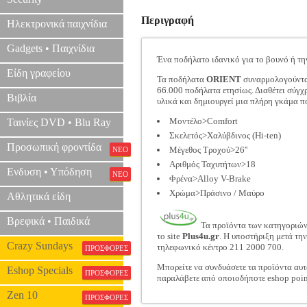
Περιγραφή
Ηλεκτρονικά παιχνίδια
Gadgets • Παιχνίδια
Ένα ποδήλατο ιδανικό για το βουνό ή την
Είδη γραφείου
Τα ποδήλατα
ORIENT
συναρμολογούνται
66.000 ποδήλατα ετησίως. Διαθέτει σύγχ
Βιβλία
υλικά και δημιουργεί μια πλήρη γκάμα π
Μοντέλο>Comfort
Ταινίες DVD • Blu Ray
Σκελετός>Χαλύβδινος (Hi-ten)
Προσωπική φροντίδα
Μέγεθος Τροχού>26''
ΝΕΟ
Αριθμός Ταχυτήτων>18
Ενδυση • Υπόδηση
ΝΕΟ
Φρένα>Alloy V-Brake
Χρώμα>Πράσινο / Μαύρο
Αθλητικά είδη
Βρεφικά • Παιδικά
Τα προϊόντα των κατηγοριώ
το site
Plus4u.gr
. Η υποστήριξη μετά τη
Crazy Sundays
τηλεφωνικό κέντρο 211 2000 700.
ΠΡΟΣΦΟΡΕΣ
Μπορείτε να συνδυάσετε τα προϊόντα αυτ
Eshop Specials
ΠΡΟΣΦΟΡΕΣ
παραλάβετε από οποιοδήποτε eshop poin
Zen 10
ΠΡΟΣΦΟΡΕΣ