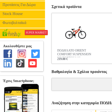
Προτάσεις Για Δώρα
Σχετικά προϊόντα
Stock House
Φωτοβολταϊκά
SUPER MARKET
ΠΟΔΗΛΑΤΟ ORIENT
COMFORT SUSPENSION
26" ΠΟΡΤΟΚΑΛΙ
219.00 €
Βαθμολογία & Σχόλια προιόντος
Αναζήτηση στην κατηγορία ΠΟ