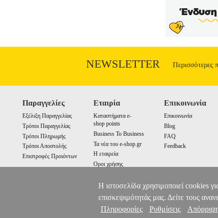
πόλη, για όλους όσους αναζητούν τ
συναρμολογούνται στη Λάρισα στις ιδ
ποδήλατα ετησίως. Διαθέτει σύγχρον
κατάλληλα υλικά και δημιουργεί 
Σκελετός>Χαλύβδινος (Hi-ten)• Μέ
κατηγοριών Αθλητικά, Βρεφικά - Παιδικά
υποστήριξη μετά την πώληση και οι εγ
NEWSLETTER
Περισσότερες 
κέντρο 211 2000 700. Μπορείτε να συνδυά
αποστολής. Μπορείτε επίσης να παραλ
Παραγγελίες
Εταιρία
Επικοινωνία
Εξέλιξη Παραγγελίας
Καταστήματα e-
Επικοινωνία
shop points
Τρόποι Παραγγελίας
Blog
Business To Business
Τρόποι Πληρωμής
FAQ
Τα νέα του e-shop.gr
Τρόποι Αποστολής
Feedback
Η εταιρεία
Επιστροφές Προιόντων
Οροι χρήσης
Cookies
Η ιστοσελίδα χρησιμοποιεί cookies γι
επισκεψιμότητάς μας. Δείτε τους αναν
Πληροφορίες
Ρυθμίσεις
Απόρριψ