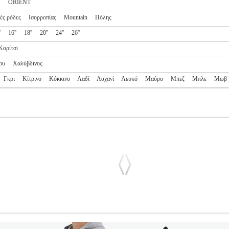
M
ORIENT
ές ρόδες
Ισορροπίας
Mountain
Πόλης
'
16''
18''
20''
24''
26''
Κορίτσι
ου
Χαλύβδινος
Γκρι
Κίτρινο
Κόκκινο
Λαδί
Λαχανί
Λευκό
Μαύρο
Μπεζ
Μπλε
Μωβ
ENSION 26'' ΠΡΑΣΙΝΟ
PL2.138084213
PL2.138084213
ORIEN
ΛΑΤΑ •ORIENT στην κατηγορία ΠΟΔΗΛΑΣΙΑ-ΠΑΙΔΙ-ΠΟΔΗΛΑΤΑ Έν