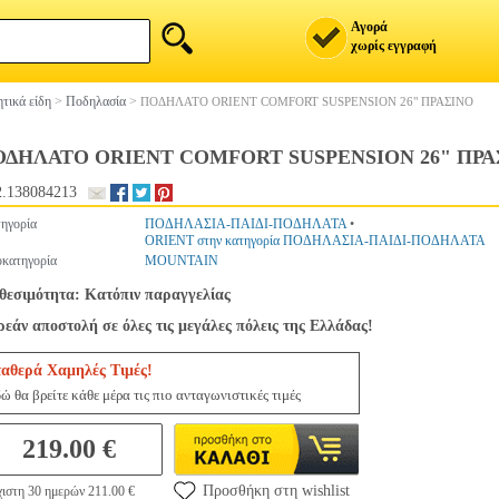
Αγορά
χωρίς εγγραφή
τικά είδη
>
Ποδηλασία
>
ΠΟΔΗΛΑΤΟ ORIENT COMFORT SUSPENSION 26" ΠΡΑΣΙΝΟ
ΟΔΗΛΑΤΟ ORIENT COMFORT SUSPENSION 26" ΠΡΑ
.138084213
ηγορία
ΠΟΔΗΛΑΣΙΑ-ΠΑΙΔΙ-ΠΟΔΗΛΑΤΑ
•
ORIENT στην κατηγορία ΠΟΔΗΛΑΣΙΑ-ΠΑΙΔΙ-ΠΟΔΗΛΑΤΑ
κατηγορία
MOUNTAIN
θεσιμότητα: Κατόπιν παραγγελίας
εάν αποστολή σε όλες τις μεγάλες πόλεις της Ελλάδας!
ταθερά Χαμηλές Τιμές!
ώ θα βρείτε κάθε μέρα τις πιο ανταγωνιστικές τιμές
219.00 €
Προσθήκη στη wishlist
ιστη 30 ημερών 211.00 €