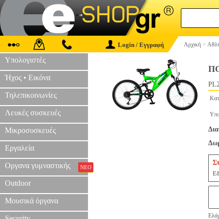
Login / Εγγραφή
Αρχική
>
Αθλη
Υπολογιστές
Π
Ήχος • Εικόνα
PL2
Τηλεπικοινωνίες
Κατ
Λευκές συσκευές
Υπο
Δια
Μικροσυσκευές
Δωρ
Εργαλεία
Σ
Οργανα γυμναστικής
ΝΕΟ
Εδ
Outdoor
Μουσικά όργανα
Ελάχ
Security