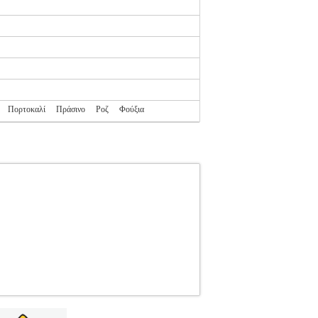
Πορτοκαλί
Πράσινο
Ροζ
Φούξια
T
ORIENT
ΠΟΔΗΛΑΣΙΑ-ΠΑΙΔΙ-ΠΟΔΗΛΑΤΑ
α ποδήλατο ιδανικό για το βουνό ή την