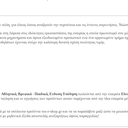
 πόλη, για όλους όσους αναζητούν την περιπέτεια και τις έντονες συγκινήσεις. Νιώσ
 στη Λάρισα στις ιδιόκτητες εγκαταστάσεις της εταιρίας η οποία πρωτοπορεί στο χ
ρονα μηχανήματα και άρτια εξειδικευμένο προσωπικό ενώ ένα οργανωμένο τμήμα σχε
οδηλάτων έχοντας στόχο την καλύτερη δυνατή σχέση ποιότητας τιμής.
ν
Αθλητικά, Βρεφικά - Παιδικά, Ενδυση Υπόδηση
πωλούνται από την εταιρεία
Ele
ν πώληση και οι εγγυήσεις των προϊόντων αυτών παρέχονται από την ίδια εταιρεία μέ
ά με τα υπόλοιπα προϊόντα του e-shop.gr και να τα παραλάβετε μαζί ώστε να μειώσε
t με μηδενικά έξοδα αποστολής ανεξαρτήτως ύψους παραγγελίας!