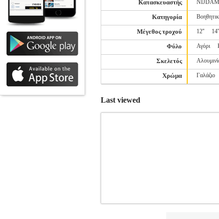
Κατασκευαστής
NIJDA
Κατηγορία
Βοηθητικ
Μέγεθος τροχού
12''
14'
Φύλο
Αγόρι
Σκελετός
Αλουμινί
Χρώμα
Γαλάζιο
Last viewed
ΠΟΔΗΛΑΤΟ ORIENT COMFORT SUSP
Κατηγορία: ΠΟΔΗΛΑΣΙΑ-ΠΑΙΔΙ-ΠΟΔΗ