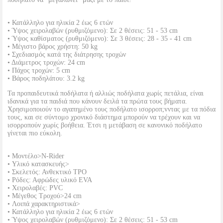
• Κατάλληλο για ηλικία 2 έως 6 ετών
• Ύψος χειρολαβών (ρυθμιζόμενο): Σε 2 θέσεις: 51 - 53 cm
• Ύψος καθίσματος (ρυθμιζόμενο): Σε 3 θέσεις: 28 - 35 - 41 cm
• Μέγιστο βάρος χρήστη: 50 kg
• Σχεδιασμός κατά της διάτρησης τροχών
• Διάμετρος τροχών: 24 cm
• Πάχος τροχών: 5 cm
• Βάρος ποδηλάτου: 3.2 kg
Τα προπαιδευτικά ποδήλατα ή αλλιώς ποδήλατα χωρίς πετάλια, είναι
ιδανικά για τα παιδιά που κάνουν δειλά τα πρώτα τους βήματα.
Χρησιμοποιούν το αγαπημένο τους ποδήλατο ισορροπ;vντας με τα πόδια
τους, και σε σύντομο χρονικό διάστημα μπορούν να τρέχουν και να
ισορροπούν χωρίς βοήθεια. Έτσι η μετάβαση σε κανονικό ποδήλατο
γίνεται πιο εύκολη.
• Μοντέλο>N-Rider
• Υλικό κατασκευής>
• Σκελετός: Ανθεκτικό TPO
• Ρόδες: Αφρώδες υλικό EVA
• Χειρολαβές: PVC
• Μέγεθος Τροχού>24 cm
• Λοιπά χαρακτηριστικά>
• Κατάλληλο για ηλικία 2 έως 6 ετών
• Ύψος χειρολαβών (ρυθμιζόμενο): Σε 2 θέσεις: 51 - 53 cm