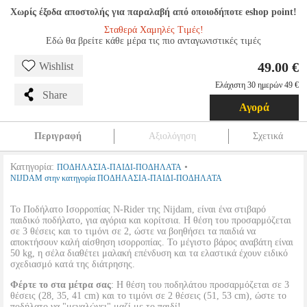
Χωρίς έξοδα αποστολής για παραλαβή από οποιοδήποτε eshop point!
Σταθερά Χαμηλές Τιμές!
Εδώ θα βρείτε κάθε μέρα τις πιο ανταγωνιστικές τιμές
49.00 €
Wishlist
Ελάχιστη 30 ημερών 49 €
Share
Αγορά
Περιγραφή
Αξιολόγηση
Σχετικά
Κατηγορία:
•
ΠΟΔΗΛΑΣΙΑ-ΠΑΙΔΙ-ΠΟΔΗΛΑΤΑ
NIJDAM στην κατηγορία ΠΟΔΗΛΑΣΙΑ-ΠΑΙΔΙ-ΠΟΔΗΛΑΤΑ
To Ποδήλατο Ισορροπίας N-Rider της Nijdam, είναι ένα στιβαρό
παιδικό ποδήλατο, για αγόρια και κορίτσια. Η θέση του προσαρμόζεται
σε 3 θέσεις και το τιμόνι σε 2, ώστε να βοηθήσει τα παιδιά να
αποκτήσουν καλή αίσθηση ισορροπίας. Το μέγιστο βάρος αναβάτη είναι
50 kg, η σέλα διαθέτει μαλακή επένδυση και τα ελαστικά έχουν ειδικό
σχεδιασμό κατά της διάτρησης.
Φέρτε το στα μέτρα σας
: Η θέση του ποδηλάτου προσαρμόζεται σε 3
θέσεις (28, 35, 41 cm) και το τιμόνι σε 2 θέσεις (51, 53 cm), ώστε το
ποδήλατο να "μεγαλώνει" μαζί με το παιδί!