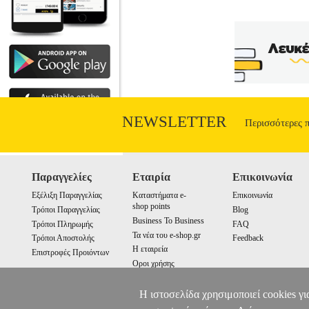
NEWSLETTER
Περισσότερες 
Παραγγελίες
Εταιρία
Επικοινωνία
Εξέλιξη Παραγγελίας
Καταστήματα e-
Επικοινωνία
shop points
Τρόποι Παραγγελίας
Blog
Business To Business
Τρόποι Πληρωμής
FAQ
Τα νέα του e-shop.gr
Τρόποι Αποστολής
Feedback
Η εταιρεία
Επιστροφές Προιόντων
Οροι χρήσης
Cookies
Η ιστοσελίδα χρησιμοποιεί cookies γι