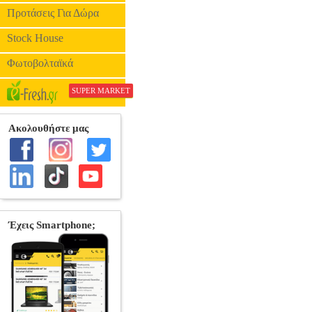
Προτάσεις Για Δώρα
Stock House
Φωτοβολταϊκά
SUPER MARKET