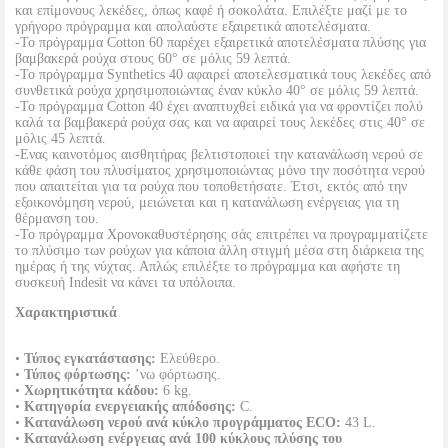
και επίμονους λεκέδες, όπως καφέ ή σοκολάτα. Επιλέξτε μαζί με το
γρήγορο πρόγραμμα και απολαύστε εξαιρετικά αποτελέσματα.
-Το πρόγραμμα Cotton 60 παρέχει εξαιρετικά αποτελέσματα πλύσης για
βαμβακερά ρούχα στους 60° σε μόλις 59 λεπτά.
-Το πρόγραμμα Synthetics 40 αφαιρεί αποτελεσματικά τους λεκέδες από
συνθετικά ρούχα χρησιμοποιώντας έναν κύκλο 40° σε μόλις 59 λεπτά.
-Το πρόγραμμα Cotton 40 έχει αναπτυχθεί ειδικά για να φροντίζει πολύ
καλά τα βαμβακερά ρούχα σας και να αφαιρεί τους λεκέδες στις 40° σε
μόλις 45 λεπτά.
-Ενας καινοτόμος αισθητήρας βελτιστοποιεί την κατανάλωση νερού σε
κάθε φάση του πλυσίματος χρησιμοποιώντας μόνο την ποσότητα νερού
που απαιτείται για τα ρούχα που τοποθετήσατε. Έτσι, εκτός από την
εξοικονόμηση νερού, μειώνεται και η κατανάλωση ενέργειας για τη
θέρμανση του.
-Το πρόγραμμα Χρονοκαθυστέρησης σάς επιτρέπει να προγραμματίζετε
το πλύσιμο των ρούχων για κάποια άλλη στιγμή μέσα στη διάρκεια της
ημέρας ή της νύχτας. Απλώς επιλέξτε το πρόγραμμα και αφήστε τη
συσκευή Indesit να κάνει τα υπόλοιπα.
Χαρακτηριστικά
•
Τύπος εγκατάστασης:
Ελεύθερο.
•
Τύπος φόρτωσης:
’νω φόρτωσης.
•
Χωρητικότητα κάδου:
6 kg.
•
Κατηγορία ενεργειακής απόδοσης:
C.
•
Κατανάλωση νερού ανά κύκλο προγράμματος ECO:
43 L.
•
Κατανάλωση ενέργειας ανά 100 κύκλους πλύσης του