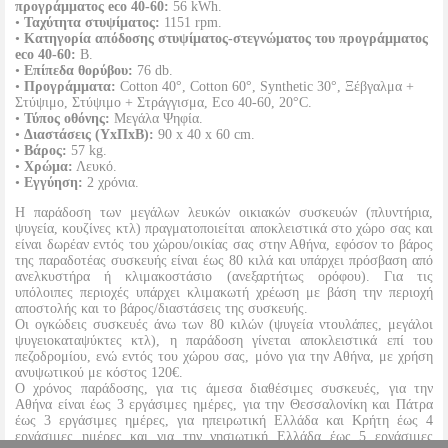
προγράμματος eco 40-60:
56 kWh.
•
Ταχύτητα στυψίματος:
1151 rpm.
•
Κατηγορία απόδοσης στυψίματος-στεγνώματος του προγράμματος
eco 40-60:
B.
•
Επίπεδα θορύβου:
76 db.
•
Προγράμματα:
Cotton 40°, Cotton 60°, Synthetic 30°, Ξέβγαλμα +
Στύψιμο, Στύψιμο + Στράγγισμα, Eco 40-60, 20°C.
•
Τύπος οθόνης:
Μεγάλα Ψηφία.
•
Διαστάσεις (ΥxΠxΒ):
90 x 40 x 60 cm.
•
Βάρος:
57 kg.
•
Χρώμα:
Λευκό.
•
Εγγύηση:
2 χρόνια.
Η παράδοση των μεγάλων λευκών οικιακών συσκευών (πλυντήρια,
ψυγεία, κουζίνες κτλ) πραγματοποιείται αποκλειστικά στο χώρο σας και
είναι δωρέαν εντός του χώρου/οικίας σας στην Αθήνα, εφόσον το βάρος
της παραδοτέας συσκευής είναι έως 80 κιλά και υπάρχει πρόσβαση από
ανελκυστήρα ή κλιμακοστάσιο (ανεξαρτήτως ορόφου). Για τις
υπόλοιπες περιοχές υπάρχει κλιμακωτή χρέωση με βάση την περιοχή
αποστολής και το βάρος/διαστάσεις της συσκευής.
Οι ογκώδεις συσκευές άνω των 80 κιλών (ψυγεία ντουλάπες, μεγάλοι
ψυγειοκαταψύκτες κτλ), η παράδοση γίνεται αποκλειστικά επί του
πεζοδρομίου, ενώ εντός του χώρου σας, μόνο για την Αθήνα, με χρήση
ανυψωτικού με κόστος 120€.
Ο χρόνος παράδοσης, για τις άμεσα διαθέσιμες συσκευές, για την
Αθήνα είναι έως 3 εργάσιμες ημέρες, για την Θεσσαλονίκη και Πάτρα
έως 3 εργάσιμες ημέρες, για ηπειρωτική Ελλάδα και Κρήτη έως 4
εργάσιμες ημέρες και για την νησιωτική Ελλάδα έως 5 εργάσιμες