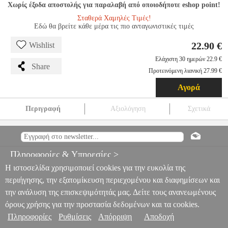
Χωρίς έξοδα αποστολής για παραλαβή από οποιοδήποτε eshop point!
Σταθερά Χαμηλές Τιμές!
Εδώ θα βρείτε κάθε μέρα τις πιο ανταγωνιστικές τιμές
22.90 €
Wishlist
Ελάχιστη 30 ημερών 22.9 €
Share
Προτεινόμενη λιανική 27.99 €
Αγορά
Περιγραφή
Αξιολόγηση
Σχετικά
PLAYMOBIL 71692 JUNIOR: ΚΑΘΗΜΕΡΙΝΟΙ ΉΡΩΕΣ
EPI.20683
EPI.20683
PLAYMOBIL
PLAYMOBIL
PLAYMOBIL
PLAYMOBIL 71692 JUNIOR: ΚΑΘΗΜΕΡΙΝΟΙ ΉΡΩΕΣ
Πληροφορίες & Υπηρεσίες >
22.90
Η ιστοσελίδα χρησιμοποιεί cookies για την ευκολία της
περιήγησης, την εξατομίκευση περιεχομένου και διαφημίσεων και
την ανάλυση της επισκεψιμότητάς μας. Δείτε τους ανανεωμένους
όρους χρήσης για την προστασία δεδομένων και τα cookies.
Πληροφορίες
Ρυθμίσεις
Απόρριψη
Αποδοχή